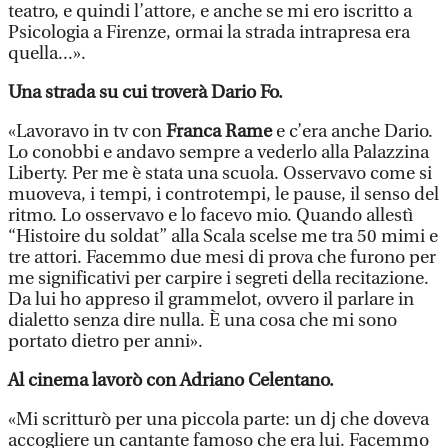
teatro, e quindi l’attore, e anche se mi ero iscritto a
Psicologia a Firenze, ormai la strada intrapresa era
quella...».
Una strada su cui troverà Dario Fo.
«Lavoravo in tv con
Franca Rame
e c’era anche Dario.
Lo conobbi e andavo sempre a vederlo alla Palazzina
Liberty. Per me è stata una scuola. Osservavo come si
muoveva, i tempi, i controtempi, le pause, il senso del
ritmo. Lo osservavo e lo facevo mio. Quando allestì
“Histoire du soldat” alla Scala scelse me tra 50 mimi e
tre attori. Facemmo due mesi di prova che furono per
me significativi per carpire i segreti della recitazione.
Da lui ho appreso il grammelot, ovvero il parlare in
dialetto senza dire nulla. È una cosa che mi sono
portato dietro per anni».
Al cinema lavorò con Adriano Celentano.
«Mi scritturò per una piccola parte: un dj che doveva
accogliere un cantante famoso che era lui. Facemmo