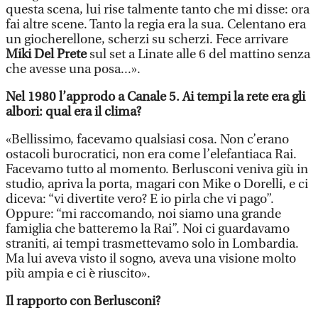
questa scena, lui rise talmente tanto che mi disse: ora
fai altre scene. Tanto la regia era la sua. Celentano era
un giocherellone, scherzi su scherzi. Fece arrivare
Miki Del Prete
sul set a Linate alle 6 del mattino senza
che avesse una posa...».
Nel 1980 l’approdo a Canale 5. Ai tempi la rete era gli
albori: qual era il clima?
«Bellissimo, facevamo qualsiasi cosa. Non c’erano
ostacoli burocratici, non era come l’elefantiaca Rai.
Facevamo tutto al momento. Berlusconi veniva giù in
studio, apriva la porta, magari con Mike o Dorelli, e ci
diceva: “vi divertite vero? E io pirla che vi pago”.
Oppure: “mi raccomando, noi siamo una grande
famiglia che batteremo la Rai”. Noi ci guardavamo
straniti, ai tempi trasmettevamo solo in Lombardia.
Ma lui aveva visto il sogno, aveva una visione molto
più ampia e ci è riuscito».
Il rapporto con Berlusconi?