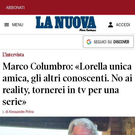
La
ABBONATI
Nuova
MENU
ACCEDI
Sardegna
SEGUICI SU
DISCOVER
L’intervista
Marco Columbro: «Lorella unica
amica, gli altri conoscenti. No ai
reality, tornerei in tv per una
serie»
di Alessandro Pirina