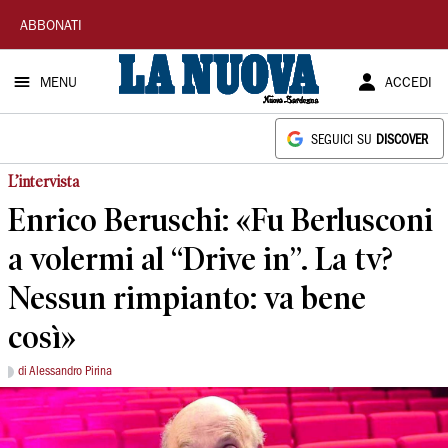
La
ABBONATI
Nuova
MENU
ACCEDI
Sardegna
SEGUICI SU
DISCOVER
L’intervista
Enrico Beruschi: «Fu Berlusconi
a volermi al “Drive in”. La tv?
Nessun rimpianto: va bene
così»
di Alessandro Pirina