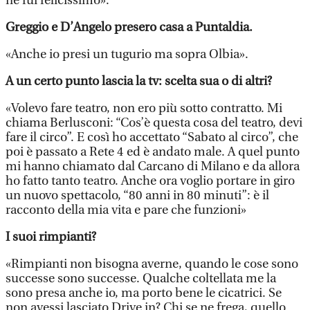
ne fui felicissimo».
Greggio e D’Angelo presero casa a Puntaldia.
«Anche io presi un tugurio ma sopra Olbia».
A un certo punto lascia la tv: scelta sua o di altri?
«Volevo fare teatro, non ero più sotto contratto. Mi
chiama Berlusconi: “Cos’è questa cosa del teatro, devi
fare il circo”. E così ho accettato “Sabato al circo”, che
poi è passato a Rete 4 ed è andato male. A quel punto
mi hanno chiamato dal Carcano di Milano e da allora
ho fatto tanto teatro. Anche ora voglio portare in giro
un nuovo spettacolo, “80 anni in 80 minuti”: è il
racconto della mia vita e pare che funzioni»
I suoi rimpianti?
«Rimpianti non bisogna averne, quando le cose sono
successe sono successe. Qualche coltellata me la
sono presa anche io, ma porto bene le cicatrici. Se
non avessi lasciato Drive in? Chi se ne frega, quello