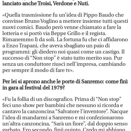
lanciato anche Troisi, Verdone e Nuti.
«Quella trasmissione fu un’idea di Pippo Baudo che
convinse Bruno Voglino a mettere insieme tutti questi
nuovi comici. Baudo però venne chiamato a fare la
lotteria e si portò via Beppe Grillo e il regista.
Rimanemmo lì da soli. La fortuna fu che ci affidarono
a Enzo Trapani, che aveva sbagliato un paio di
programmi: gli diedero noi quasi come un castigo. Il
successo di “Non stop” è stato tutto merito suo. Pur
senza un conduttore riuscì nell’impresa, cambiando
per sempre il modo di fare tv».
Per lei si aprono anche le porte di Sanremo: come finì
in gara al festival del 1979?
«Fu la follia di un discografico. Prima di “Non stop”
feci uno show per bambini che nessuno si ricorda e
cantavo la canzoncina “Salvatore l’inventore”. Nacque
l’idea di mandarmi a Sanremo e mi confezionarono
un’altra canzoncina, “Sarà un fiore”, dal doppio senso
garbato. Ero secondo, finii quinto. Credo mi abbiano