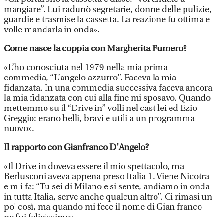
mangiare”. Lui radunò segretarie, donne delle pulizie,
guardie e trasmise la cassetta. La reazione fu ottima e
volle mandarla in onda».
Come nasce la coppia con Margherita Fumero?
«L’ho conosciuta nel 1979 nella mia prima
commedia, “L’angelo azzurro”. Faceva la mia
fidanzata. In una commedia successiva faceva ancora
la mia fidanzata con cui alla fine mi sposavo. Quando
mettemmo su il “Drive in” volli nel cast lei ed Ezio
Greggio: erano belli, bravi e utili a un programma
nuovo».
Il rapporto con Gianfranco D’Angelo?
«Il Drive in doveva essere il mio spettacolo, ma
Berlusconi aveva appena preso Italia 1. Viene Nicotra
e m i fa: “Tu sei di Milano e si sente, andiamo in onda
in tutta Italia, serve anche qualcun altro”. Ci rimasi un
po’ così, ma quando mi fece il nome di Gian franco