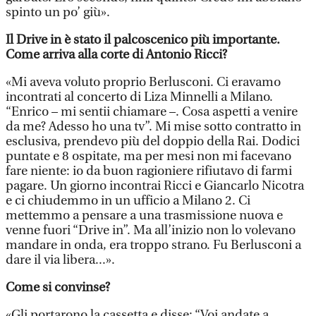
spinto un po’ giù».
Il Drive in è stato il palcoscenico più importante.
Come arriva alla corte di Antonio Ricci?
«Mi aveva voluto proprio Berlusconi. Ci eravamo
incontrati al concerto di Liza Minnelli a Milano.
“Enrico – mi sentii chiamare –. Cosa aspetti a venire
da me? Adesso ho una tv”. Mi mise sotto contratto in
esclusiva, prendevo più del doppio della Rai. Dodici
puntate e 8 ospitate, ma per mesi non mi facevano
fare niente: io da buon ragioniere rifiutavo di farmi
pagare. Un giorno incontrai Ricci e Giancarlo Nicotra
e ci chiudemmo in un ufficio a Milano 2. Ci
mettemmo a pensare a una trasmissione nuova e
venne fuori “Drive in”. Ma all’inizio non lo volevano
mandare in onda, era troppo strano. Fu Berlusconi a
dare il via libera...».
Come si convinse?
«Gli portarono la cassetta e disse: “Voi andate a