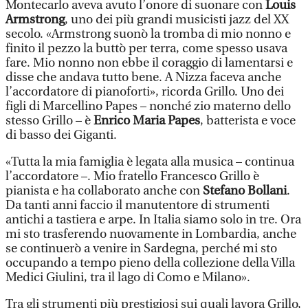
Montecarlo aveva avuto l’onore di suonare con
Louis
Armstrong
, uno dei più grandi musicisti jazz del XX
secolo. «Armstrong suonò la tromba di mio nonno e
finito il pezzo la buttò per terra, come spesso usava
fare. Mio nonno non ebbe il coraggio di lamentarsi e
disse che andava tutto bene. A Nizza faceva anche
l’accordatore di pianoforti», ricorda Grillo. Uno dei
figli di Marcellino Papes – nonché zio materno dello
stesso Grillo – è
Enrico Maria Papes
, batterista e voce
di basso dei Giganti.
«Tutta la mia famiglia è legata alla musica – continua
l’accordatore –. Mio fratello Francesco Grillo è
pianista e ha collaborato anche con
Stefano Bollani
.
Da tanti anni faccio il manutentore di strumenti
antichi a tastiera e arpe. In Italia siamo solo in tre. Ora
mi sto trasferendo nuovamente in Lombardia, anche
se continuerò a venire in Sardegna, perché mi sto
occupando a tempo pieno della collezione della Villa
Medici Giulini, tra il lago di Como e Milano».
Tra gli strumenti più prestigiosi sui quali lavora Grillo,