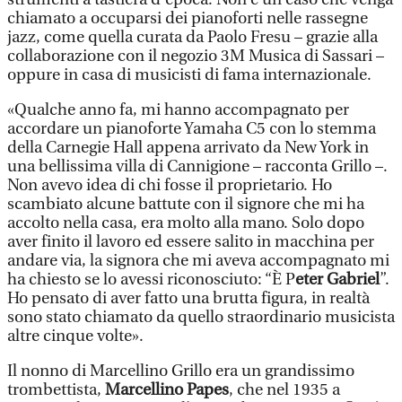
chiamato a occuparsi dei pianoforti nelle rassegne
jazz, come quella curata da Paolo Fresu – grazie alla
collaborazione con il negozio 3M Musica di Sassari –
oppure in casa di musicisti di fama internazionale.
«Qualche anno fa, mi hanno accompagnato per
accordare un pianoforte Yamaha C5 con lo stemma
della Carnegie Hall appena arrivato da New York in
una bellissima villa di Cannigione – racconta Grillo –.
Non avevo idea di chi fosse il proprietario. Ho
scambiato alcune battute con il signore che mi ha
accolto nella casa, era molto alla mano. Solo dopo
aver finito il lavoro ed essere salito in macchina per
andare via, la signora che mi aveva accompagnato mi
ha chiesto se lo avessi riconosciuto: “È P
eter Gabriel
”.
Ho pensato di aver fatto una brutta figura, in realtà
sono stato chiamato da quello straordinario musicista
altre cinque volte».
Il nonno di Marcellino Grillo era un grandissimo
trombettista,
Marcellino Papes
, che nel 1935 a