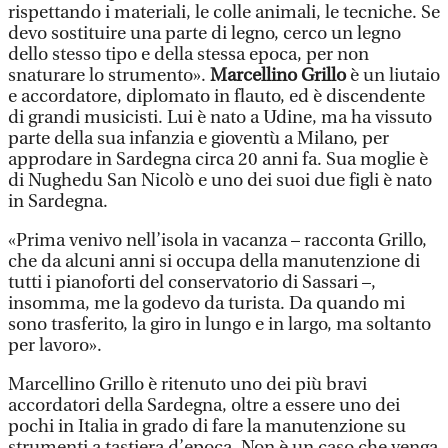
rispettando i materiali, le colle animali, le tecniche. Se
devo sostituire una parte di legno, cerco un legno
dello stesso tipo e della stessa epoca, per non
snaturare lo strumento».
Marcellino Grillo
è un liutaio
e accordatore, diplomato in flauto, ed è discendente
di grandi musicisti. Lui è nato a Udine, ma ha vissuto
parte della sua infanzia e gioventù a Milano, per
approdare in Sardegna circa 20 anni fa. Sua moglie è
di Nughedu San Nicolò e uno dei suoi due figli è nato
in Sardegna.
«Prima venivo nell’isola in vacanza – racconta Grillo,
che da alcuni anni si occupa della manutenzione di
tutti i pianoforti del conservatorio di Sassari –,
insomma, me la godevo da turista. Da quando mi
sono trasferito, la giro in lungo e in largo, ma soltanto
per lavoro».
Marcellino Grillo è ritenuto uno dei più bravi
accordatori della Sardegna, oltre a essere uno dei
pochi in Italia in grado di fare la manutenzione su
strumenti a tastiera d’epoca. Non è un caso che venga