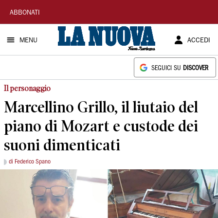
La
ABBONATI
Nuova
MENU
ACCEDI
Sardegna
SEGUICI SU
DISCOVER
Il personaggio
Marcellino Grillo, il liutaio del
piano di Mozart e custode dei
suoni dimenticati
di Federico Spano