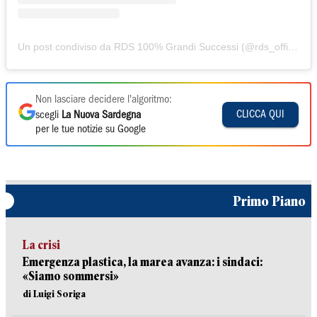
Un post condiviso da RDS 100% Grandi Successi (@rds_official)
Non lasciare decidere l'algoritmo:
CLICCA QUI
scegli
La Nuova Sardegna
per le tue notizie su Google
Primo Piano
La crisi
Emergenza plastica, la marea avanza: i sindaci:
«Siamo sommersi»
di Luigi Soriga