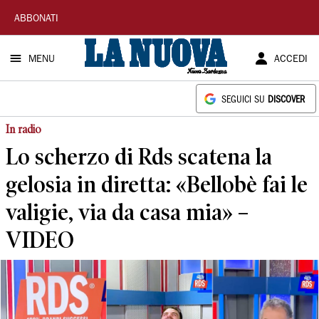
La
ABBONATI
Nuova
MENU
ACCEDI
Sardegna
SEGUICI SU
DISCOVER
In radio
Lo scherzo di Rds scatena la
gelosia in diretta: «Bellobè fai le
valigie, via da casa mia» –
VIDEO