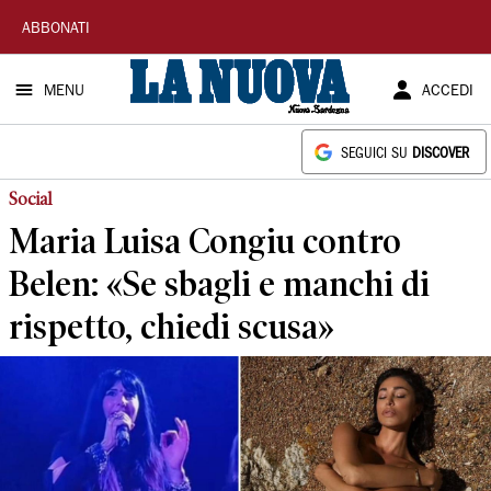
La
ABBONATI
Nuova
MENU
ACCEDI
Sardegna
SEGUICI SU
DISCOVER
Social
Maria Luisa Congiu contro
Belen: «Se sbagli e manchi di
rispetto, chiedi scusa»