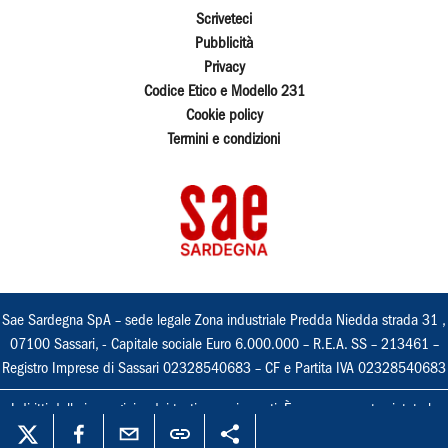
Scriveteci
Pubblicità
Privacy
Codice Etico e Modello 231
Cookie policy
Termini e condizioni
Sae Sardegna SpA – sede legale Zona industriale Predda Niedda strada 31 ,
07100 Sassari, - Capitale sociale Euro 6.000.000 – R.E.A. SS – 213461 –
Registro Imprese di Sassari 02328540683 – CF e Partita IVA 02328540683
I diritti delle immagini e dei testi sono riservati. È espressamente vietata la
loro riproduzione con qualsiasi mezzo e l'adattamento totale o parziale.