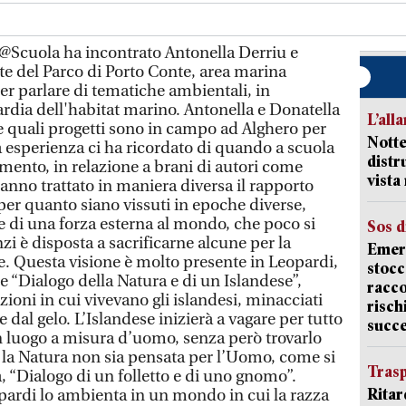
@Scuola ha incontrato Antonella Derriu e
e del Parco di Porto Conte, area marina
er parlare di tematiche ambientali, in
ardia dell'habitat marino. Antonella e Donatella
L’all
e quali progetti sono in campo ad Alghero per
Notte
 esperienza ci ha ricordato di quando a scuola
distr
mento, in relazione a brani di autori come
vist
anno trattato in maniera diversa il rapporto
r quanto siano vissuti in epoche diverse,
 di una forza esterna al mondo, che poco si
Sos d
zi è disposta a sacrificarne alcune per la
Emerg
e. Questa visione è molto presente in Leopardi,
stocc
e “Dialogo della Natura e di un Islandese”,
racco
dizioni in cui vivevano gli islandesi, minacciati
risch
e dal gelo. L’Islandese inizierà a vagare per tutto
succ
un luogo a misura d’uomo, senza però trovarlo
 la Natura non sia pensata per l’Uomo, come si
Trasp
a, “Dialogo di un folletto e di uno gnomo”.
Ritar
opardi lo ambienta in un mondo in cui la razza