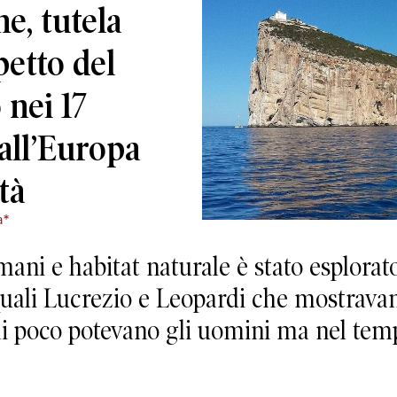
e, tutela
petto del
 nei 17
dall’Europa
tà
a*
umani e habitat naturale è stato esplorat
quali Lucrezio e Leopardi che mostravan
li poco potevano gli uomini ma nel temp