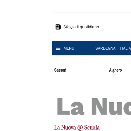
La
Nuova
Sardegna
Sfoglia il quotidiano
MENU
SARDEGNA
ITALI
Sassari
Alghero
La Nuova @ Scuola