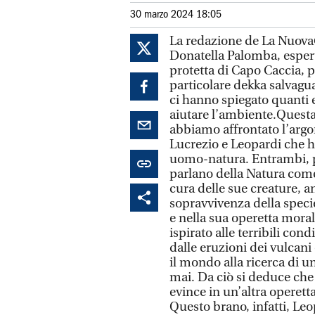
30 marzo 2024 18:05
La redazione de La Nuova
Donatella Palomba, espert
protetta di Capo Caccia, p
particolare dekka salvagu
ci hanno spiegato quanti 
aiutare l’ambiente.Questa
abbiamo affrontato l’argo
Lucrezio e Leopardi che h
uomo-natura. Entrambi, pe
parlano della Natura come
cura delle sue creature, an
sopravvivenza della speci
e nella sua operetta moral
ispirato alle terribili con
dalle eruzioni dei vulcani 
il mondo alla ricerca di 
mai. Da ciò si deduce che
evince in un’altra operett
Questo brano, infatti, Le