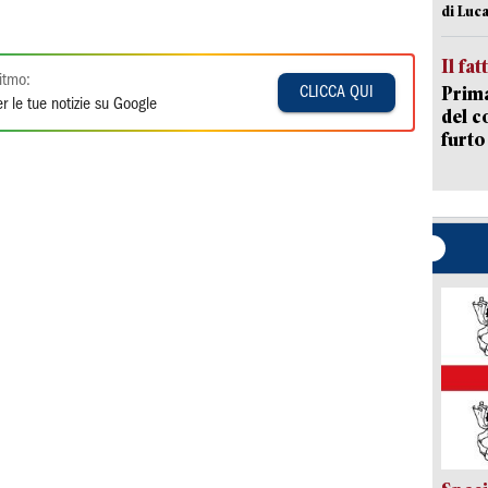
di Luca
Il fat
itmo:
Prima
CLICCA QUI
r le tue notizie su Google
del c
furto