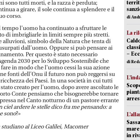
terri
i sono tutti morti, e la razza è perduta;
sanzi
tinua a girare, il sole continua a splendere e il
uo corso.
di And
 tempo l’uomo ha continuato a sfruttare le
La ri
to di imbrigliarle in limiti sempre più stretti.
Caldo
 alluvioni, simbolo della Natura che tenta di
classi
” usurpati dall’uomo. Oppure si può pensare ai
– Ecc
inamento. Per questo è stato necessario
’Agenda 2030 per lo Sviluppo Sostenibile che
di Red
 a fare in modo che l’uomo cessi la sua azione
ne fonti dell’Onu il futuro non può reggersi su
L’ind
icchezza dei Paesi. In una società in cui tutti
Scope
stato creato per l’uomo, dopo avere ascoltato le
piant
 Porto Conte pensiamo che bisognerebbe tornare
arres
spressa nel Canto notturno di un pastore errante
ciel ardere le stelle dico fra me pensando: a
he sono
?»
L’all
Sassa
a studiano al Liceo Galilei, Macomer
mare 
in ri