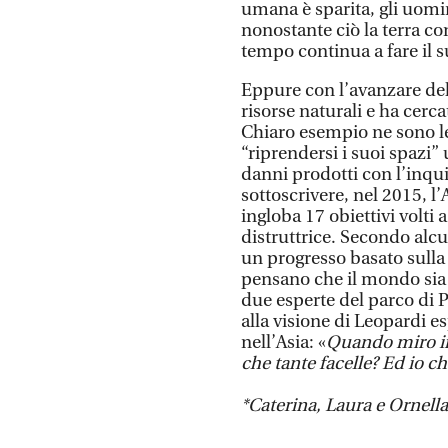
umana è sparita, gli uomin
nonostante ciò la terra con
tempo continua a fare il s
Eppure con l’avanzare del
risorse naturali e ha cerca
Chiaro esempio ne sono le
“riprendersi i suoi spazi
danni prodotti con l’inqu
sottoscrivere, nel 2015, l
ingloba 17 obiettivi volti
distruttrice. Secondo alcu
un progresso basato sulla r
pensano che il mondo sia 
due esperte del parco di
alla visione di Leopardi e
nell’Asia: «
Quando miro in 
che tante facelle?
Ed io c
*Caterina, Laura e Ornell