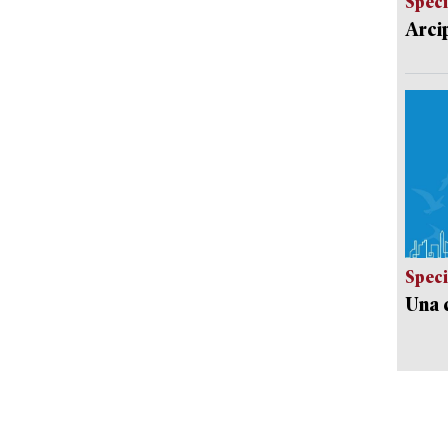
Speci
Arci
Speci
Una c