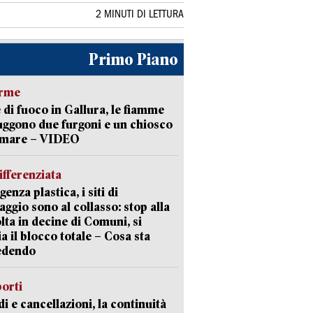
2 MINUTI DI LETTURA
Primo Piano
arme
 di fuoco in Gallura, le fiamme
uggono due furgoni e un chiosco
a mare – VIDEO
ifferenziata
enza plastica, i siti di
aggio sono al collasso: stop alla
lta in decine di Comuni, si
ia il blocco totale – Cosa sta
edendo
orti
di e cancellazioni, la continuità