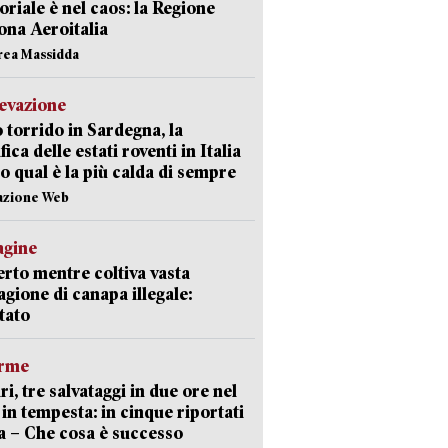
toriale è nel caos: la Regione
ona Aeroitalia
rea Massidda
levazione
 torrido in Sardegna, la
fica delle estati roventi in Italia
o qual è la più calda di sempre
azione Web
agine
rto mentre coltiva vasta
agione di canapa illegale:
tato
arme
ri, tre salvataggi in due ore nel
in tempesta: in cinque riportati
va – Che cosa è successo