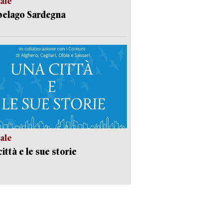
ale
pelago Sardegna
ale
ittà e le sue storie