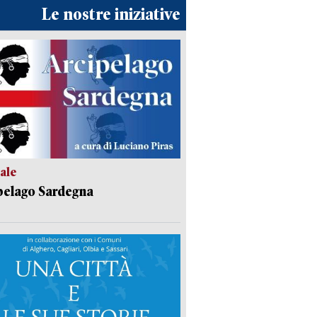
Le nostre iniziative
ale
pelago Sardegna