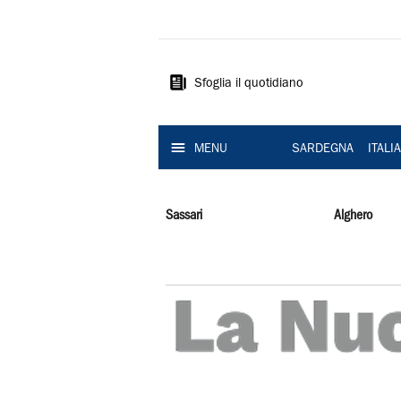
La
Nuova
Sardegna
Sfoglia il quotidiano
MENU
SARDEGNA
ITALI
Sassari
Alghero