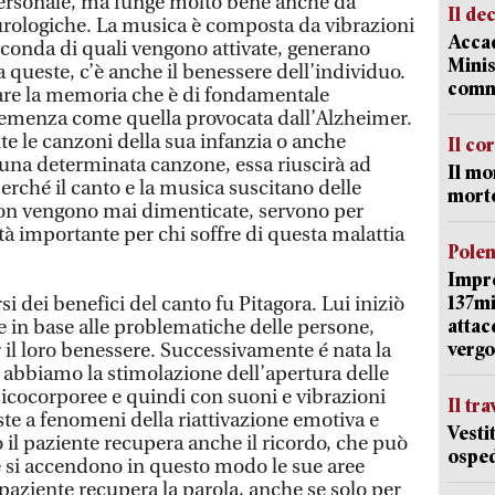
personale, ma funge molto bene anche da
Il de
eurologiche. La musica è composta da vibrazioni
Accad
econda di quali vengono attivate, generano
Minis
 queste, c’è anche il benessere dell’individuo.
comm
are la memoria che è di fondamentale
 demenza come quella provocata dall’Alzheimer.
te le canzoni della sua infanzia o anche
Il co
una determinata canzone, essa riuscirà ad
Il mo
erché il canto e la musica suscitano delle
mort
on vengono mai dimenticate, servono per
ità importante per chi soffre di questa malattia
Pole
Impr
137mi
i dei benefici del canto fu Pitagora. Lui iniziò
attac
e in base alle problematiche delle persone,
vergo
 il loro benessere. Successivamente é nata la
o abbiamo la stimolazione dell’apertura delle
psicocorporee e quindi con suoni e vibrazioni
Il tr
iste a fenomeni della riattivazione emotiva e
Vesti
 il paziente recupera anche il ricordo, che può
osped
e si accendono in questo modo le sue aree
il paziente recupera la parola, anche se solo per