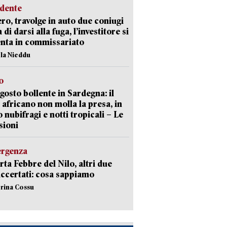
idente
ro, travolge in auto due coniugi
di darsi alla fuga, l’investitore si
nta in commissariato
ola Nieddu
o
gosto bollente in Sardegna: il
 africano non molla la presa, in
o nubifragi e notti tropicali – Le
sioni
ergenza
erta Febbre del Nilo, altri due
accertati: cosa sappiamo
erina Cossu