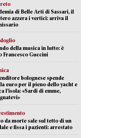
creto
emia di Belle Arti di Sassari, il
tero azzera i vertici: arriva il
issario
rdoglio
ndo della musica in lutto: è
o Francesco Guccini
mica
enditore bolognese spende
la euro per il pieno dello yacht e
ca l’isola: «Sardi di emme,
gnatevi»
avestimento
to da morte sale sul tetto di un
ale e fissa i pazienti: arrestato