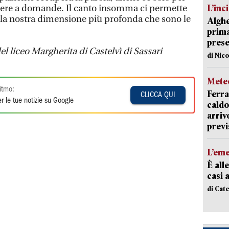
ndere a domande. Il canto insomma ci permette
L’inc
n la nostra dimensione più profonda che sono le
Alghe
prima 
prese
el liceo Margherita di Castelvì di Sassari
di Nic
Mete
itmo:
Ferra
CLICCA QUI
r le tue notizie su Google
caldo
arriv
previ
L’em
È all
casi 
di Cat