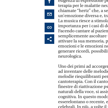
esigenza di espressione 
terapia per le malattie n
chiamate “hertz” che, a s
un’emozione diversa e, tra
La musica riesce a stimol
importanza per i casi di
Facendo cantare al pazien
semplicemente ascoltare 
attivare la sua memoria, p
emozioni e le emozioni n
generare ricordi, possibil
neurologica.
Uno dei primi ad accorgers
ad inventare delle melodi
melodie riequilibranti per
cantoterapia. Con il cant
finestre di riattivazione 
naturali della voce, si ass
cognitiva. In questo modo
esserelontano o recente, 
celebrali. In più, a volte 