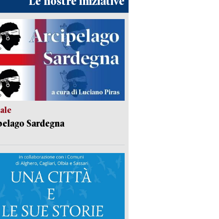
Le nostre iniziative
ale
pelago Sardegna