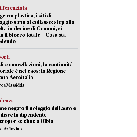
ifferenziata
enza plastica, i siti di
aggio sono al collasso: stop alla
lta in decine di Comuni, si
ia il blocco totale – Cosa sta
edendo
orti
di e cancellazioni, la continuità
toriale è nel caos: la Regione
ona Aeroitalia
rea Massidda
olenza
ene negato il noleggio dell’auto e
disce la dipendente
aeroporto: choc a Olbia
lo Ardovino