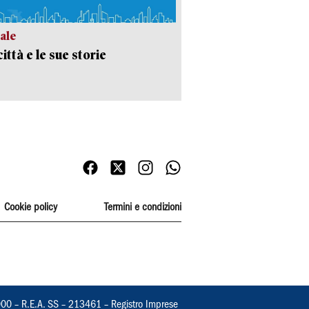
ale
ittà e le sue storie
Cookie policy
Termini e condizioni
000 – R.E.A. SS – 213461 – Registro Imprese