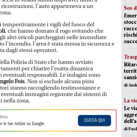
 ricostruzioni, l’auto apparteneva a un
Sos d
zona.
Emerg
stocc
 tempestivamente i vigili del fuoco del
racco
li
, che hanno domato il rogo evitando che
risch
gli altri veicoli parcheggiati nelle immediate
succ
o l’incendio, l’area è stata messa in sicurezza e
 dagli stessi operatori.
Trasp
della Polizia di Stato che hanno avviato
Ritar
amenti per chiarire l’esatta dinamica
terri
li eventuali responsabili. Le indagini sono
sanzi
ngelo Fois
. Non si esclude alcuna pista
di And
gatori stanno raccogliendo testimonianze e
 eventuali immagini registrate dai sistemi di
i nella zona.
La vi
Le vi
aggre
itmo:
dell’
CLICCA QUI
r le tue notizie su Google
di Pao