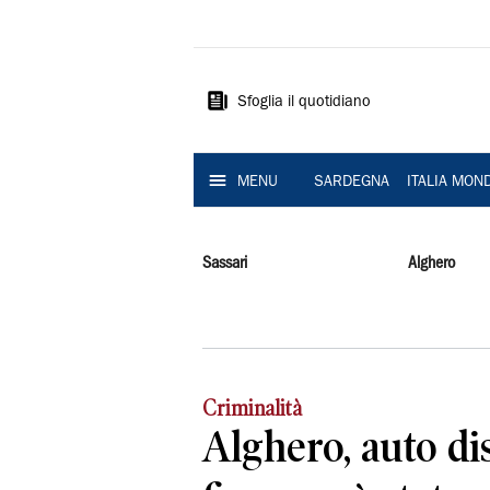
La
Nuova
Sardegna
Sfoglia il quotidiano
MENU
SARDEGNA
ITALIA MON
Sassari
Alghero
Criminalità
Alghero, auto dis