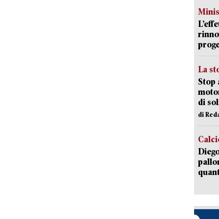
Mini
L’eff
rinno
proge
La st
Stop 
motor
di so
di Red
Calci
Diego
pallo
quant