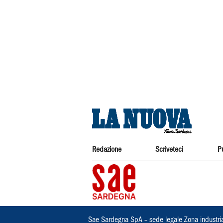
Redazione
Scriveteci
P
Sae Sardegna SpA – sede legale Zona industri