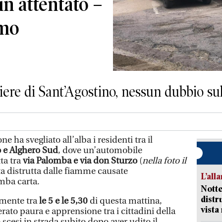
un attentato –
amo
tiere di Sant’Agostino, nessun dubbio sul
e ha svegliato all’alba i residenti tra il
 e Alghero Sud
, dove un’automobile
ta tra
via Palomba e via don Sturzo
(
nella foto il
ata distrutta dalle fiamme causate
L’all
mba carta.
Notte
distr
amente tra
le 5 e le 5,30
di questa mattina,
vista
erato paura e apprensione tra i cittadini della
 scesi in strada subito dopo aver udito il