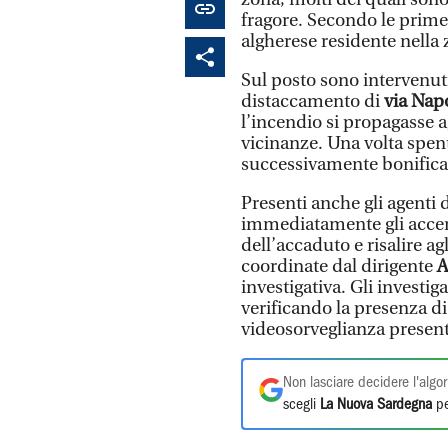
fragore. Secondo le prime
algherese residente nella 
Sul posto sono intervenuti
distaccamento di
via Napo
l’incendio si propagasse a
vicinanze. Una volta spent
successivamente bonificata
Presenti anche gli agenti 
immediatamente gli accert
dell’accaduto e risalire ag
coordinate dal dirigente
A
investigativa. Gli investi
verificando la presenza di
videosorveglianza present
Non lasciare decidere l'algor
scegli
La Nuova Sardegna
pe