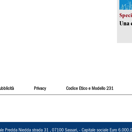
Speci
Una c
ubblicità
Privacy
Codice Etico e Modello 231
ale Predda Niedda strada 31 , 07100 Sassari, - Capitale sociale Euro 6.000.