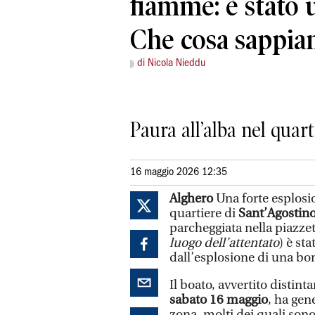
fiamme: è stato 
Che cosa sappi
di Nicola Nieddu
Paura all’alba nel quar
16 maggio 2026 12:35
Alghero
Una forte esplosion
quartiere di
Sant’Agostino
parcheggiata nella piazzet
luogo dell’attentato
) è st
dall’esplosione di una bo
Il boato, avvertito distint
sabato 16 maggio
, ha gen
zona, molti dei quali sono