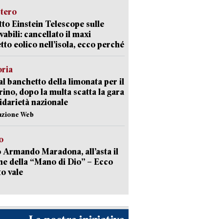
stero
etto Einstein Telescope sulle
vabili: cancellato il maxi
tto eolico nell’isola, ecco perché
oria
al banchetto della limonata per il
ino, dopo la multa scatta la gara
lidarietà nazionale
azione Web
o
 Armando Maradona, all’asta il
ne della “Mano di Dio” – Ecco
o vale