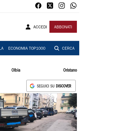
ACCEDI
ABBONATI
LA
ECONOMIA TOP1000
CERCA
Olbia
Oristano
SEGUICI SU
DISCOVER