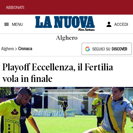
La
ABBONATI
Nuova
MENU
ACCEDI
Sardegna
Alghero
Alghero
Cronaca
SEGUICI SU
DISCOVER
Playoff Eccellenza, il Fertilia
vola in finale