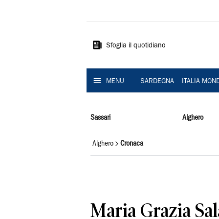
La
Nuova
Sardegna
Sfoglia il quotidiano
MENU
SARDEGNA
ITALIA MON
Sassari
Alghero
Alghero
Cronaca
Maria Grazia Sala