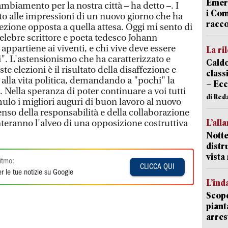
Emerg
mbiamento per la nostra città – ha detto –. I
i Com
sto alle impressioni di un nuovo giorno che ha
racco
rezione opposta a quella attesa. Oggi mi sento di
celebre scrittore e poeta tedesco Johann
appartiene ai viventi, e chi vive deve essere
La ri
. L'astensionismo che ha caratterizzato e
Caldo
te elezioni è il risultato della disaffezione e
classi
 alla vita politica, demandando a "pochi" la
– Ecc
. Nella speranza di poter continuare a voi tutti
di Red
mulo i migliori auguri di buon lavoro al nuovo
nso della responsabilità e della collaborazione
L’all
teranno l'alveo di una opposizione costruttiva
Notte
distr
vist
itmo:
CLICCA QUI
r le tue notizie su Google
L’ind
Scope
piant
arres