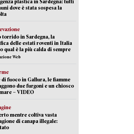
enza plastica in Sardegna: tutti
uni dove è stata sospesa la
lta
levazione
 torrido in Sardegna, la
fica delle estati roventi in Italia
o qual è la più calda di sempre
azione Web
arme
 di fuoco in Gallura, le fiamme
uggono due furgoni e un chiosco
a mare – VIDEO
agine
rto mentre coltiva vasta
agione di canapa illegale:
tato