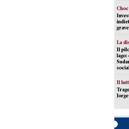
Choc 
Inves
indie
grave
La di
Il pi
lago:
Sudam
socia
Il lut
Trage
Jorge