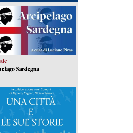
ale
pelago Sardegna