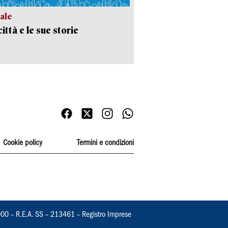
ale
ittà e le sue storie
Cookie policy
Termini e condizioni
000 – R.E.A. SS – 213461 – Registro Imprese