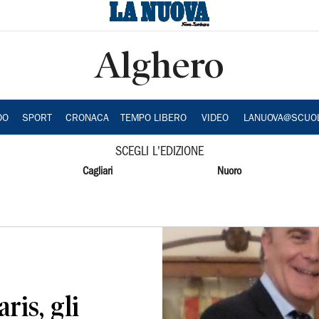
Alghero
DO
SPORT
CRONACA
TEMPO LIBERO
VIDEO
LANUOVA@SCUO
SCEGLI L'EDIZIONE
Cagliari
Nuoro
ris, gli