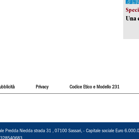
Speci
Una c
ubblicità
Privacy
Codice Etico e Modello 231
ale Predda Niedda strada 31 , 07100 Sassari, - Capitale sociale Euro 6.000.
 02328540683