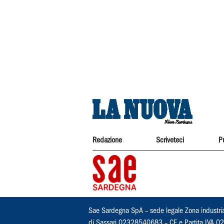
Redazione
Scriveteci
P
Sae Sardegna SpA – sede legale Zona industri
di Sassari 02328540683 – CF e Partita IVA