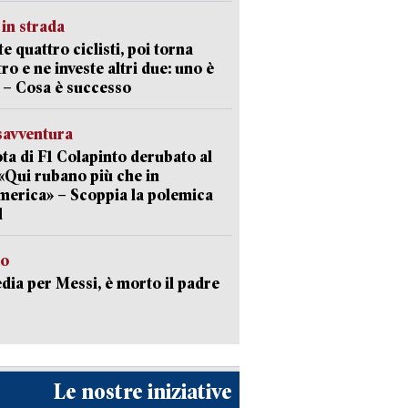
in strada
te quattro ciclisti, poi torna
tro e ne investe altri due: uno è
 – Cosa è successo
savventura
lota di F1 Colapinto derubato al
 «Qui rubano più che in
erica» – Scoppia la polemica
l
to
dia per Messi, è morto il padre
Le nostre iniziative