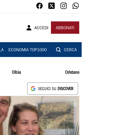
ACCEDI
ABBONATI
LA
ECONOMIA TOP1000
CERCA
Olbia
Oristano
SEGUICI SU
DISCOVER