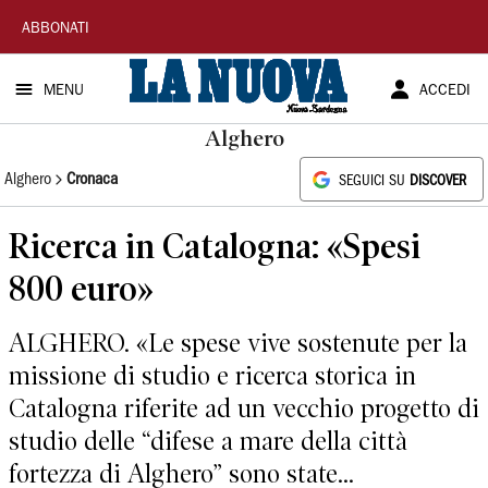
La
ABBONATI
Nuova
MENU
ACCEDI
Sardegna
Alghero
Alghero
Cronaca
SEGUICI SU
DISCOVER
Ricerca in Catalogna: «Spesi
800 euro»
ALGHERO. «Le spese vive sostenute per la
missione di studio e ricerca storica in
Catalogna riferite ad un vecchio progetto di
studio delle “difese a mare della città
fortezza di Alghero” sono state...