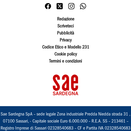
Redazione
Scriveteci
Pubblicità
Privacy
Codice Etico e Modello 231
Cookie policy
Termini e condizioni
Sae Sardegna SpA – sede legale Zona industriale Predda Niedda strada 31 ,
07100 Sassari, - Capitale sociale Euro 6.000.000 – R.E.A. SS – 213461 –
Registro Imprese di Sassari 02328540683 – CF e Partita IVA 02328540683