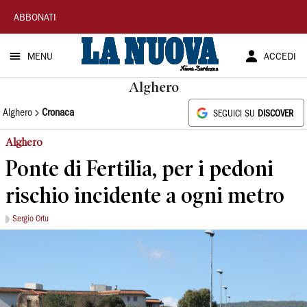
La
ABBONATI
Nuova
MENU
ACCEDI
Sardegna
Alghero
Alghero
Cronaca
SEGUICI SU
DISCOVER
Alghero
Ponte di Fertilia, per i pedoni
rischio incidente a ogni metro
Sergio Ortu