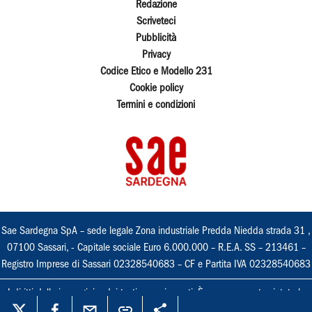
Redazione
Scriveteci
Pubblicità
Privacy
Codice Etico e Modello 231
Cookie policy
Termini e condizioni
Sae Sardegna SpA – sede legale Zona industriale Predda Niedda strada 31 ,
07100 Sassari, - Capitale sociale Euro 6.000.000 – R.E.A. SS – 213461 –
Registro Imprese di Sassari 02328540683 – CF e Partita IVA 02328540683
I diritti delle immagini e dei testi sono riservati. È espressamente vietata la
loro riproduzione con qualsiasi mezzo e l'adattamento totale o parziale.