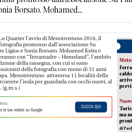
Sonia Borsato. Mohamed...
o Quarter l’avvio di Menotrentuno 2016, il
 fotografia promosso dall’associazione Su
ore Ligios e Sonia Borsato. Mohamed Keita e
eranno con “Terramadre – Homeland”, l’ambito
Mete
izione della rassegna, con cui si sono
Ferra
ssionisti della fotografia con meno di 31 anni
caldo
opa. Menotrentuno attraversa 11 località della
arriv
rcorrere l’isola per guardarla con occhi nuovi, al
previ
. (g.m.s.)
Nuove
itmo:
CLICCA QUI
Turis
r le tue notizie su Google
ma ma
pron
di Pao