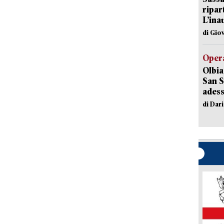
ripar
L’ina
di Gio
Opera
Olbia
San S
adess
di Dar