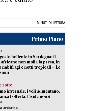
1 MINUTI DI LETTURA
Primo Piano
o
gosto bollente in Sardegna: il
 africano non molla la presa, in
o nubifragi e notti tropicali – Le
sioni
 rotte
mo invernale, i voli aumentano,
nca l’offerta: l’isola non è
ta
lo Ardovino