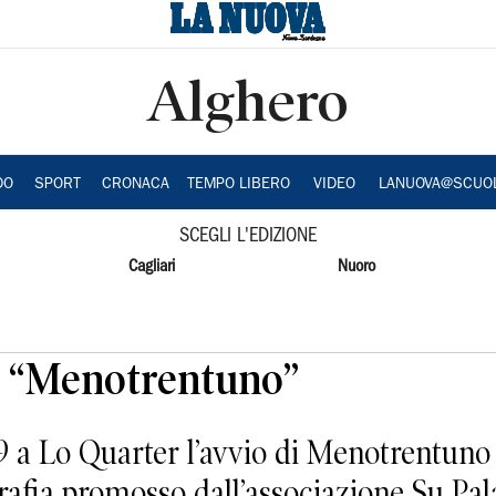
Alghero
DO
SPORT
CRONACA
TEMPO LIBERO
VIDEO
LANUOVA@SCUO
SCEGLI L'EDIZIONE
Cagliari
Nuoro
a “Menotrentuno”
a Lo Quarter l’avvio di Menotrentuno 20
rafia promosso dall’associazione Su Pal