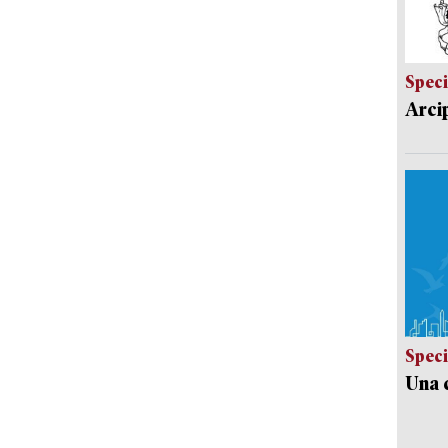
Speci
Arci
Speci
Una c