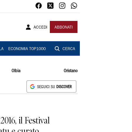
ACCEDI
ABBONATI
LA
ECONOMIA TOP1000
CERCA
Olbia
Oristano
SEGUICI SU
DISCOVER
16, il Festival
atu e curato