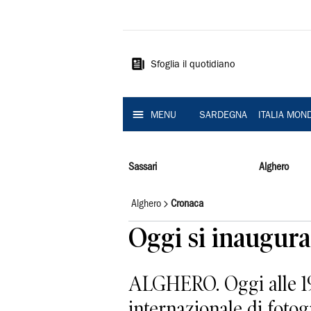
La
Nuova
Sardegna
Sfoglia il quotidiano
MENU
SARDEGNA
ITALIA MON
Sassari
Alghero
Alghero
Cronaca
Oggi si inaugur
ALGHERO. Oggi alle 19 
internazionale di fotog