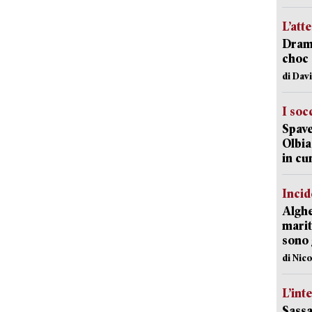
L’att
Dramm
choc 
di Dav
I soc
Spave
Olbia:
in cu
Incid
Alghe
marit
sono 
di Nic
L’int
Sassa