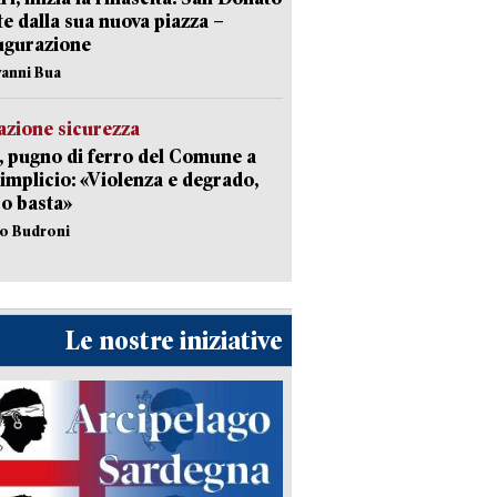
te dalla sua nuova piazza –
ugurazione
vanni Bua
zione sicurezza
, pugno di ferro del Comune a
implicio: «Violenza e degrado,
o basta»
io Budroni
Le nostre iniziative