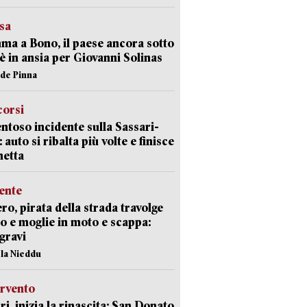
esa
a a Bono, il paese ancora sotto
è in ansia per Giovanni Solinas
ide Pinna
corsi
ntoso incidente sulla Sassari-
 auto si ribalta più volte e finisce
netta
ente
ro, pirata della strada travolge
o e moglie in moto e scappa:
gravi
ola Nieddu
ervento
ri, inizia la rinascita: San Donato