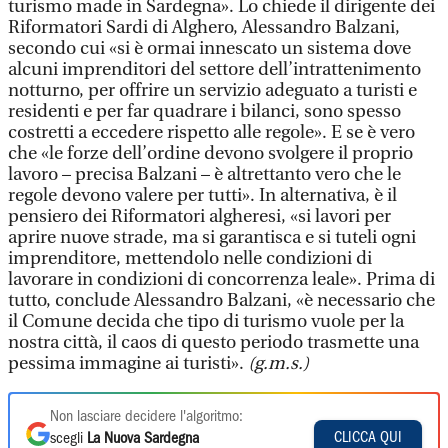
turismo made in Sardegna». Lo chiede il dirigente dei
Riformatori Sardi di Alghero, Alessandro Balzani,
secondo cui «si è ormai innescato un sistema dove
alcuni imprenditori del settore dell’intrattenimento
notturno, per offrire un servizio adeguato a turisti e
residenti e per far quadrare i bilanci, sono spesso
costretti a eccedere rispetto alle regole». E se è vero
che «le forze dell’ordine devono svolgere il proprio
lavoro – precisa Balzani – è altrettanto vero che le
regole devono valere per tutti». In alternativa, è il
pensiero dei Riformatori algheresi, «si lavori per
aprire nuove strade, ma si garantisca e si tuteli ogni
imprenditore, mettendolo nelle condizioni di
lavorare in condizioni di concorrenza leale». Prima di
tutto, conclude Alessandro Balzani, «è necessario che
il Comune decida che tipo di turismo vuole per la
nostra città, il caos di questo periodo trasmette una
pessima immagine ai turisti».
(g.m.s.)
Non lasciare decidere l'algoritmo:
CLICCA QUI
scegli
La Nuova Sardegna