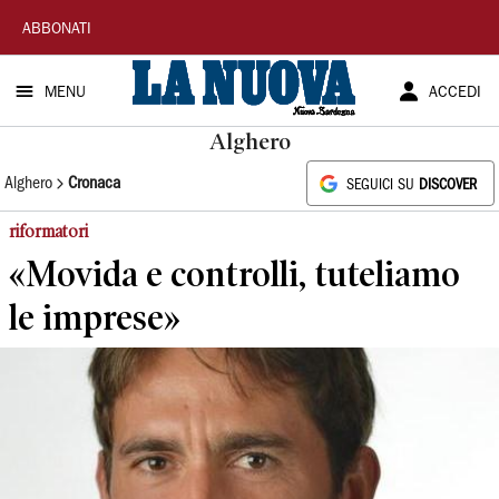
La
ABBONATI
Nuova
MENU
ACCEDI
Sardegna
Alghero
Alghero
Cronaca
SEGUICI SU
DISCOVER
riformatori
«Movida e controlli, tuteliamo
le imprese»