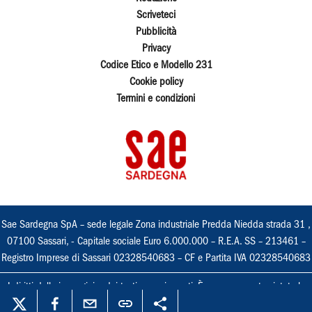
Scriveteci
Pubblicità
Privacy
Codice Etico e Modello 231
Cookie policy
Termini e condizioni
Sae Sardegna SpA – sede legale Zona industriale Predda Niedda strada 31 ,
07100 Sassari, - Capitale sociale Euro 6.000.000 – R.E.A. SS – 213461 –
Registro Imprese di Sassari 02328540683 – CF e Partita IVA 02328540683
I diritti delle immagini e dei testi sono riservati. È espressamente vietata la
loro riproduzione con qualsiasi mezzo e l'adattamento totale o parziale.