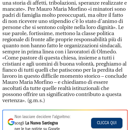
una storia di affetti, tribolazioni, speranze realizzate e
mancate». Per Mauro Maria Morfino «i minatori sono
padri di famiglia molto preoccupati, ma oltre il fatto
di non ricevere uno stipendio c’è lo stato d’animo di
persone che si sentono colpite nella loro dignità». Le
sue parole, fortissime, mettono la classe politica
regionale di fronte alle proprie responsabilità più di
quanto non hanno fatto le organizzazioni sindacali,
sempre in prima linea con i lavoratori di Olmedo.
«Come pastore di questa chiesa, insieme a tutti i
cristiani e agli uomini di buona volontà, preghiamo al
fianco di tutti quelli che patiscono per la perdita del
lavoro in questo difficile momento storico – conclude
Mauro Maria Morfino – e chiediamo di essere
ascoltati da tutte quelle realtà istituzionali che
possono offrire un significativo contributo a questa
vertenza». (g.m.s.)
Non lasciare decidere l'algoritmo:
CLICCA QUI
scegli
La Nuova Sardegna
per le tue notizie su Google