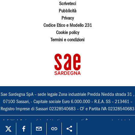
Scriveteci
Pubblicità
Privacy
Codice Etico e Modello 231
Cookie policy
Termini e condizioni
Sae Sardegna SpA – sede legale Zona industriale Predda Niedda strada 31 ,
07100 Sassari, - Capitale sociale Euro 6.000.000 – R.E.A. SS – 213461 –
Registro Imprese di Sassari 02328540683 – CF e Partita IVA 02328540683
I diritti delle immagini e dei testi sono riservati. È espressamente vietata la
loro riproduzione con qualsiasi mezzo e l'adattamento totale o parziale.