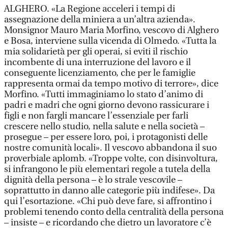
ALGHERO. «La Regione acceleri i tempi di
assegnazione della miniera a un’altra azienda».
Monsignor Mauro Maria Morfino, vescovo di Alghero
e Bosa, interviene sulla vicenda di Olmedo. «Tutta la
mia solidarietà per gli operai, si eviti il rischio
incombente di una interruzione del lavoro e il
conseguente licenziamento, che per le famiglie
rappresenta ormai da tempo motivo di terrore», dice
Morfino. «Tutti immaginiamo lo stato d’animo di
padri e madri che ogni giorno devono rassicurare i
figli e non fargli mancare l’essenziale per farli
crescere nello studio, nella salute e nella società –
prosegue – per essere loro, poi, i protagonisti delle
nostre comunità locali». Il vescovo abbandona il suo
proverbiale aplomb. «Troppe volte, con disinvoltura,
si infrangono le più elementari regole a tutela della
dignità della persona – è lo strale vescovile –
soprattutto in danno alle categorie più indifese». Da
qui l’esortazione. «Chi può deve fare, si affrontino i
problemi tenendo conto della centralità della persona
– insiste – e ricordando che dietro un lavoratore c’è