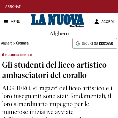
La
ABBONATI
Nuova
MENU
ACCEDI
Sardegna
Alghero
Alghero
Cronaca
SEGUICI SU
DISCOVER
il riconoscimento
Gli studenti del liceo artistico
ambasciatori del corallo
ALGHERO. «I ragazzi del liceo artistico e i
loro insegnanti sono stati fondamentali, il
loro straordinario impegno per le
numerose iniziative avviate