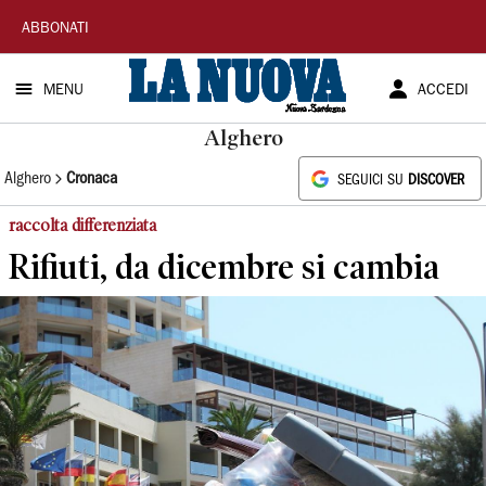
La
ABBONATI
Nuova
MENU
ACCEDI
Sardegna
Alghero
Alghero
Cronaca
SEGUICI SU
DISCOVER
raccolta differenziata
Rifiuti, da dicembre si cambia