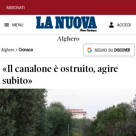
La
ABBONATI
Nuova
MENU
ACCEDI
Sardegna
Alghero
Alghero
Cronaca
SEGUICI SU
DISCOVER
«Il canalone è ostruito, agire
subito»