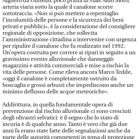
Alghero da Olmedo, poco prima di viale Aldo Moro,
arteria viaria sotto la quale il canalone scorre
sottotraccia. «Non si può mettere a repentaglio
l’incolumità delle persone e la sicurezza dei beni
privati e pubblici», è la considerazione del consigliere
regionale di opposizione, che sollecita
l’amministrazione cittadina a intervenire con urgenza
per ripulire il canalone che fu realizzato nel 1992.
Un’opera costruita per correre ai ripari in seguito a un
gravissimo evento alluvionale che danneggiò
magazzini e attività commerciali e mise a rischio la
vita delle persone. Come rileva ancora Marco Tedde,
«oggi il canalone è completamente ostruito da
boscaglia e grossi arbusti che impediscono anche un
minimo deflusso delle acque meteoriche».
Addirittura, in quella fondamentale opera di
prevenzione dal rischio alluvionale ci sono cresciuti
degli olivastri selvatici: è il segno che lo stato di
incuria è di qualche anno. Tanto è vero che già due
anni fa erano state fatte delle segnalazioni anche da
parte delle autorità competenti in tema di protezione