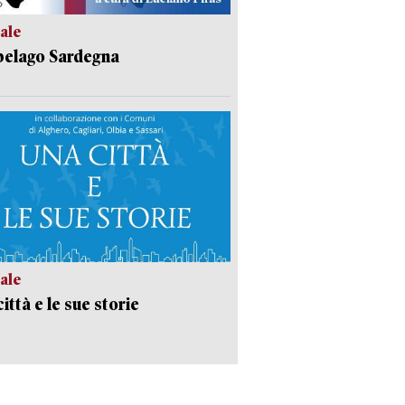
ale
pelago Sardegna
ale
ittà e le sue storie