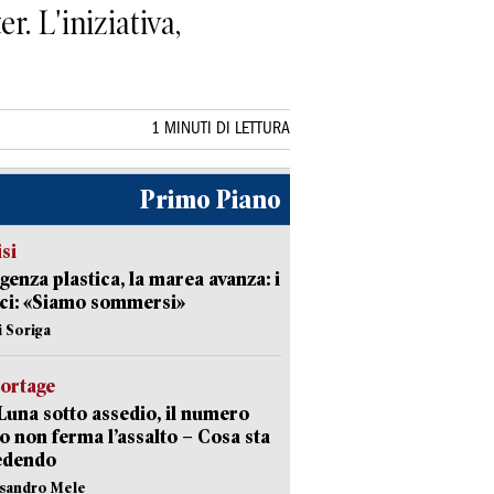
. L'iniziativa,
1 MINUTI DI LETTURA
Primo Piano
isi
enza plastica, la marea avanza: i
ci: «Siamo sommersi»
i Soriga
portage
Luna sotto assedio, il numero
o non ferma l’assalto – Cosa sta
edendo
ssandro Mele