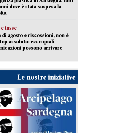
enza plastica in Sardegna: tutti
uni dove è stata sospesa la
lta
 e tasse
 di agosto e riscossioni, non è
top assoluto: ecco quali
icazioni possono arrivare
Le nostre iniziative