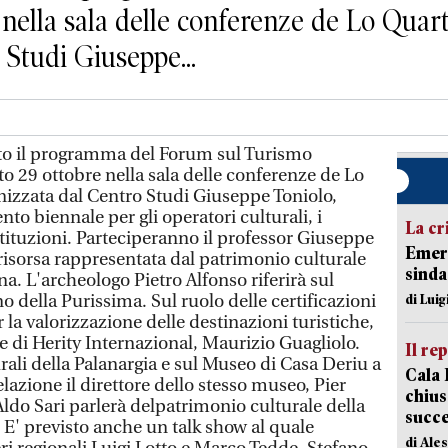
nella sala delle conferenze de Lo Quarter
 Studi Giuseppe...
to il programma del Forum sul Turismo
ato 29 ottobre nella sala delle conferenze de Lo
anizzata dal Centro Studi Giuseppe Toniolo,
o biennale per gli operatori culturali, i
La cr
istituzioni. Parteciperanno il professor Giuseppe
Emerg
 risorsa rappresentata dal patrimonio culturale
sinda
gna. L'archeologo Pietro Alfonso riferirà sul
 della Purissima. Sul ruolo delle certificazioni
di Luig
 la valorizzazione delle destinazioni turistiche,
ale di Herity Internazional, Maurizio Guagliolo.
Il re
urali della Palanargia e sul Museo di Casa Deriu a
Cala 
lazione il direttore dello stesso museo, Pier
chius
Aldo Sari parlerà delpatrimonio culturale della
succ
 E' previsto anche un talk show al quale
di Ale