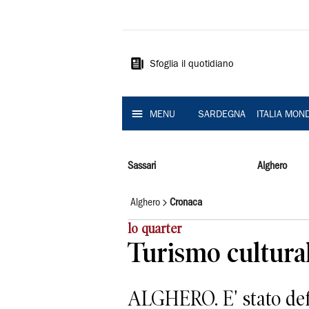
La
Nuova
Sardegna
Sfoglia il quotidiano
MENU
SARDEGNA
ITALIA MON
Sassari
Alghero
Alghero
Cronaca
lo quarter
Turismo cultura
ALGHERO. E' stato def