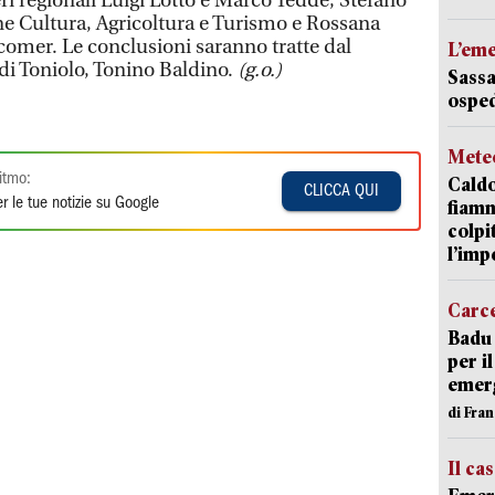
ri regionali Luigi Lotto e Marco Tedde, Stefano
e Cultura, Agricoltura e Turismo e Rossana
mer. Le conclusioni saranno tratte dal
L’em
di Toniolo, Tonino Baldino.
(g.o.)
Sassa
osped
Mete
itmo:
Caldo
CLICCA QUI
r le tue notizie su Google
fiamm
colpi
l’imp
Carc
Badu 
per i
emerg
di Fran
Il ca