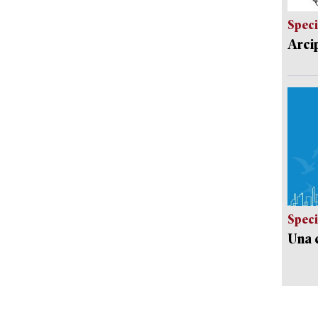
Speci
Arci
Speci
Una c