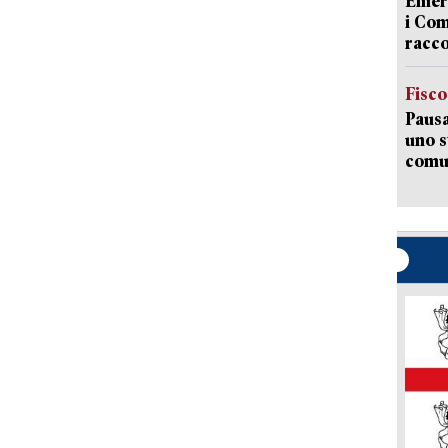
Emerg
i Com
racco
Fisco
Pausa
uno s
comun