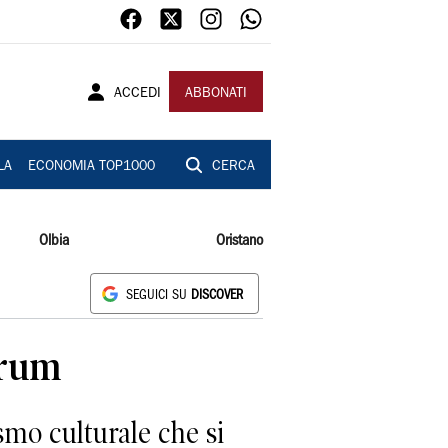
ACCEDI
ABBONATI
LA
ECONOMIA TOP1000
CERCA
Olbia
Oristano
SEGUICI SU
DISCOVER
orum
mo culturale che si