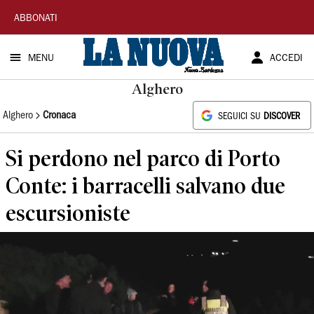
La
ABBONATI
Nuova
MENU
ACCEDI
Sardegna
Alghero
Alghero
Cronaca
SEGUICI SU
DISCOVER
Si perdono nel parco di Porto
Conte: i barracelli salvano due
escursioniste