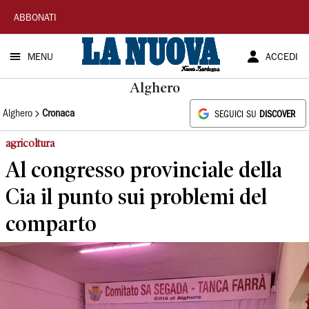
La
ABBONATI
Nuova
MENU
ACCEDI
Sardegna
Alghero
Alghero
Cronaca
SEGUICI SU
DISCOVER
agricoltura
Al congresso provinciale della
Cia il punto sui problemi del
comparto