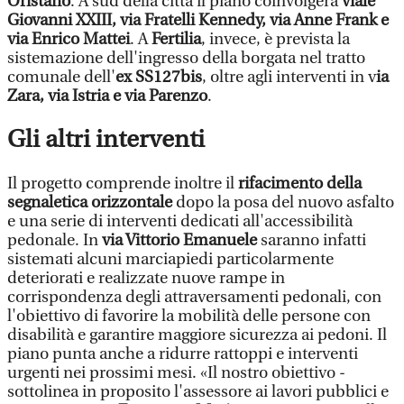
Oristano
. A sud della città il piano coinvolgerà
viale
Giovanni XXIII, via Fratelli Kennedy, via Anne Frank e
via Enrico Mattei
. A
Fertilia
, invece, è prevista la
sistemazione dell'ingresso della borgata nel tratto
comunale dell'
ex SS127bis
, oltre agli interventi in v
ia
Zara, via Istria e via Parenzo
.
Gli altri interventi
Il progetto comprende inoltre il
rifacimento della
segnaletica orizzontale
dopo la posa del nuovo asfalto
e una serie di interventi dedicati all'accessibilità
pedonale. In
via Vittorio Emanuele
saranno infatti
sistemati alcuni marciapiedi particolarmente
deteriorati e realizzate nuove rampe in
corrispondenza degli attraversamenti pedonali, con
l'obiettivo di favorire la mobilità delle persone con
disabilità e garantire maggiore sicurezza ai pedoni. Il
piano punta anche a ridurre rattoppi e interventi
urgenti nei prossimi mesi. «Il nostro obiettivo -
sottolinea in proposito l'assessore ai lavori pubblici e