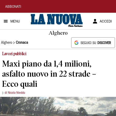
La
ABBONATI
Nuova
MENU
ACCEDI
Sardegna
Alghero
Alghero
Cronaca
SEGUICI SU
DISCOVER
Lavori pubblici
Maxi piano da 1,4 milioni,
asfalto nuovo in 22 strade –
Ecco quali
di Nicola Nieddu