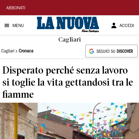
La
ABBONATI
Nuova
MENU
ACCEDI
Sardegna
Cagliari
Cagliari
Cronaca
SEGUICI SU
DISCOVER
Disperato perché senza lavoro
si toglie la vita gettandosi tra le
fiamme