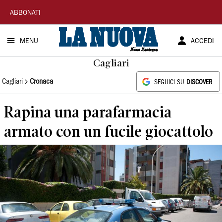
La
ABBONATI
Nuova
MENU
ACCEDI
Sardegna
Cagliari
Cagliari
Cronaca
SEGUICI SU
DISCOVER
Rapina una parafarmacia
armato con un fucile giocattolo