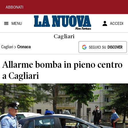
La
ABBONATI
Nuova
MENU
ACCEDI
Sardegna
Cagliari
Cagliari
Cronaca
SEGUICI SU
DISCOVER
Allarme bomba in pieno centro
a Cagliari