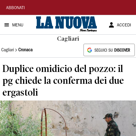
La
ABBONATI
Nuova
MENU
ACCEDI
Sardegna
Cagliari
Cagliari
Cronaca
SEGUICI SU
DISCOVER
Duplice omidicio del pozzo: il
pg chiede la conferma dei due
ergastoli