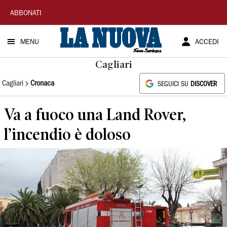
La
ABBONATI
Nuova
MENU
ACCEDI
Sardegna
Cagliari
Cagliari
Cronaca
SEGUICI SU
DISCOVER
Va a fuoco una Land Rover,
l’incendio è doloso