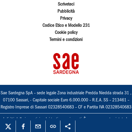
Scriveteci
Pubblicità
Privacy
Codice Etico e Modello 231
Cookie policy
Termini e condizioni
Sae Sardegna SpA – sede legale Zona industriale Predda Niedda strada 31 ,
07100 Sassari, - Capitale sociale Euro 6.000.000 – R.E.A. SS – 213461 –
Registro Imprese di Sassari 02328540683 – CF e Partita IVA 02328540683
I diritti delle immagini e dei testi sono riservati. È espressamente vietata la
loro riproduzione con qualsiasi mezzo e l'adattamento totale o parziale.