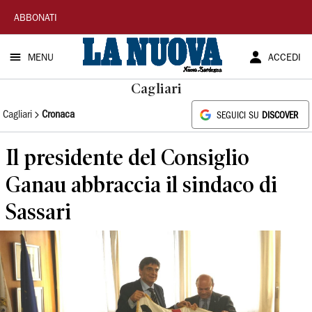
La
ABBONATI
Nuova
MENU
ACCEDI
Sardegna
Cagliari
Cagliari
Cronaca
SEGUICI SU
DISCOVER
Il presidente del Consiglio
Ganau abbraccia il sindaco di
Sassari