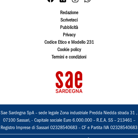
Redazione
Scriveteci
Pubblicità
Privacy
Codice Etico e Modello 231
Cookie policy
Termini e condizioni
Sae Sardegna SpA – sede legale Zona industriale Predda Niedda strada 31 ,
07100 Sassari, - Capitale sociale Euro 6.000.000 – R.E.A. SS – 213461 –
Registro Imprese di Sassari 02328540683 – CF e Partita IVA 02328540683