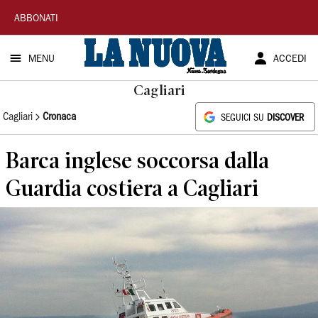
La
ABBONATI
Nuova
MENU
ACCEDI
Sardegna
Cagliari
Cagliari
Cronaca
SEGUICI SU
DISCOVER
Barca inglese soccorsa dalla
Guardia costiera a Cagliari