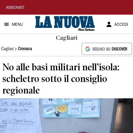
La
ABBONATI
Nuova
MENU
ACCEDI
Sardegna
Cagliari
Cagliari
Cronaca
SEGUICI SU
DISCOVER
No alle basi militari nell’isola:
scheletro sotto il consiglio
regionale