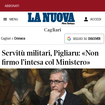
La
ABBONATI
Nuova
MENU
ACCEDI
Sardegna
Cagliari
Cagliari
Cronaca
SEGUICI SU
DISCOVER
Servitù militari, Pigliaru: «Non
firmo l’intesa col Ministero»