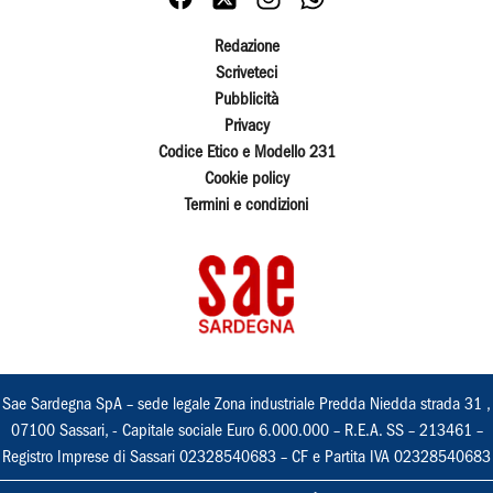
Redazione
Scriveteci
Pubblicità
Privacy
Codice Etico e Modello 231
Cookie policy
Termini e condizioni
Sae Sardegna SpA – sede legale Zona industriale Predda Niedda strada 31 ,
07100 Sassari, - Capitale sociale Euro 6.000.000 – R.E.A. SS – 213461 –
Registro Imprese di Sassari 02328540683 – CF e Partita IVA 02328540683