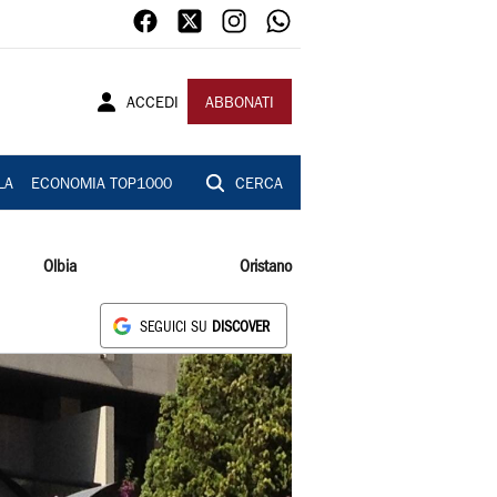
ACCEDI
ABBONATI
LA
ECONOMIA TOP1000
CERCA
Olbia
Oristano
SEGUICI SU
DISCOVER