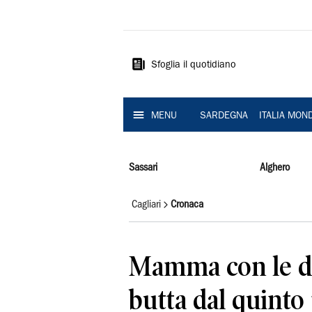
La
Nuova
Sardegna
Sfoglia il quotidiano
MENU
SARDEGNA
ITALIA MON
Sassari
Alghero
Cagliari
Cronaca
Mamma con le due
butta dal quinto