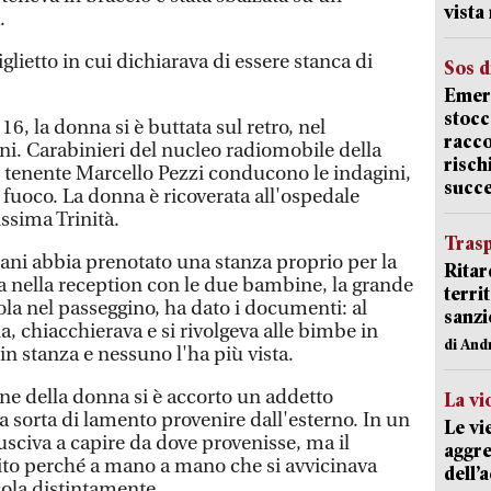
vista
.
glietto in cui dichiarava di essere stanca di
Sos d
Emerg
stocc
 16, la donna si è buttata sul retro, nel
racco
ni. Carabinieri del nucleo radiomobile della
risch
 tenente Marcello Pezzi conducono le indagini,
succ
l fuoco. La donna è ricoverata all'ospedale
ssima Trinità.
Trasp
ani abbia prenotato una stanza proprio per la
Ritar
ata nella reception con le due bambine, la grande
terri
ola nel passeggino, ha dato i documenti: al
sanzi
, chiacchierava e si rivolgeva alle bimbe in
di And
in stanza e nessuno l'ha più vista.
e della donna si è accorto un addetto
La vi
a sorta di lamento provenire dall'esterno. In un
Le vi
civa a capire da dove provenisse, ma il
aggre
ito perché a mano a mano che si avvicinava
dell’
ccola distintamente.