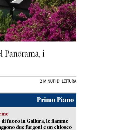
el Panorama, i
2 MINUTI DI LETTURA
Primo Piano
arme
 di fuoco in Gallura, le fiamme
uggono due furgoni e un chiosco