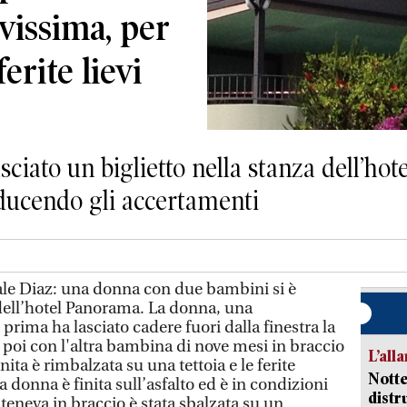
avissima, per
erite lievi
sciato un biglietto nella stanza dell’hot
ducendo gli accertamenti
e Diaz: una donna con due bambini si è
dell’hotel Panorama. La donna, una
rima ha lasciato cadere fuori dalla finestra la
poi con l'altra bambina di nove mesi in braccio
L’all
nita è rimbalzata su una tettoia e le ferite
Notte
a donna è finita sull’asfalto ed è in condizioni
distr
 teneva in braccio è stata sbalzata su un