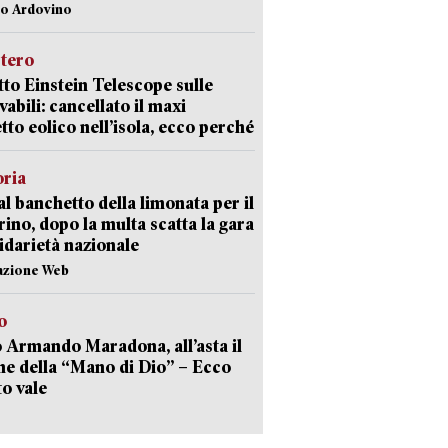
lo Ardovino
stero
etto Einstein Telescope sulle
vabili: cancellato il maxi
tto eolico nell’isola, ecco perché
oria
al banchetto della limonata per il
ino, dopo la multa scatta la gara
lidarietà nazionale
azione Web
o
 Armando Maradona, all’asta il
ne della “Mano di Dio” – Ecco
o vale