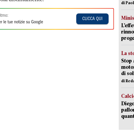
di Pao
itmo:
Mini
CLICCA QUI
r le tue notizie su Google
L’eff
rinno
proge
La st
Stop 
motor
di so
di Red
Calci
Diego
pallo
quant