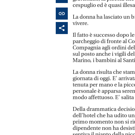
cespuglio ed è quasi illesa
La donna ha lasciato un bi
vivere.
Il fatto è successo dopo le
parcheggio di fronte al Co
Compagnia agli ordini del
sul posto anche i vigili de
Marino, i bambini al Santi
La donna risulta che stam
giornata di oggi. E' arriv
tenuta per mano e la picc
personale è apparsa serena
modo affettuoso. E' salita 
Della drammatica decision
dell'hotel che ha udito un
primo momento non si rius
dipendente non ha desist
sentiva il pianto della pi