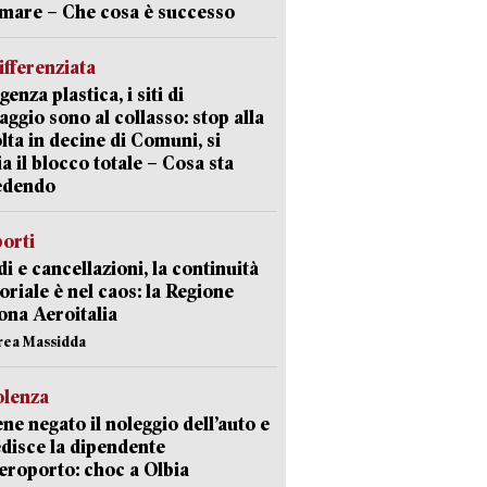
 mare – Che cosa è successo
ifferenziata
enza plastica, i siti di
aggio sono al collasso: stop alla
lta in decine di Comuni, si
ia il blocco totale – Cosa sta
edendo
orti
di e cancellazioni, la continuità
toriale è nel caos: la Regione
ona Aeroitalia
rea Massidda
olenza
ene negato il noleggio dell’auto e
disce la dipendente
aeroporto: choc a Olbia