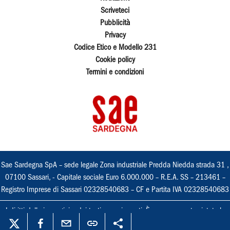
Scriveteci
Pubblicità
Privacy
Codice Etico e Modello 231
Cookie policy
Termini e condizioni
Sae Sardegna SpA – sede legale Zona industriale Predda Niedda strada 31 ,
07100 Sassari, - Capitale sociale Euro 6.000.000 – R.E.A. SS – 213461 –
Registro Imprese di Sassari 02328540683 – CF e Partita IVA 02328540683
I diritti delle immagini e dei testi sono riservati. È espressamente vietata la
loro riproduzione con qualsiasi mezzo e l'adattamento totale o parziale.