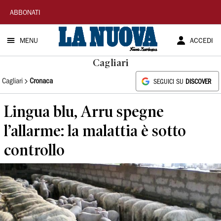
La
ABBONATI
Nuova
MENU
ACCEDI
Sardegna
Cagliari
Cagliari
Cronaca
SEGUICI SU
DISCOVER
Lingua blu, Arru spegne
l’allarme: la malattia è sotto
controllo