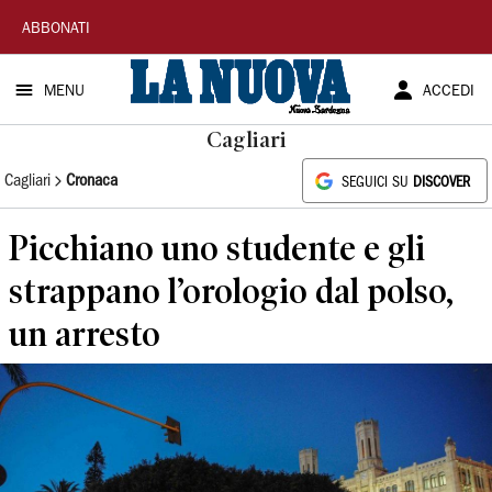
La
ABBONATI
Nuova
MENU
ACCEDI
Sardegna
Cagliari
Cagliari
Cronaca
SEGUICI SU
DISCOVER
Picchiano uno studente e gli
strappano l’orologio dal polso,
un arresto