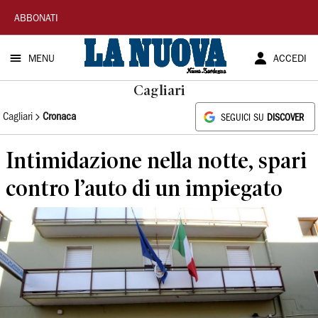
La
ABBONATI
Nuova
MENU
ACCEDI
Sardegna
Cagliari
Cagliari
Cronaca
SEGUICI SU
DISCOVER
Intimidazione nella notte, spari
contro l’auto di un impiegato