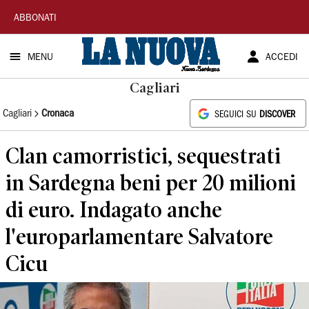
La
ABBONATI
Nuova
MENU
ACCEDI
Sardegna
Cagliari
Cagliari
Cronaca
SEGUICI SU
DISCOVER
Clan camorristici, sequestrati
in Sardegna beni per 20 milioni
di euro. Indagato anche
l'europarlamentare Salvatore
Cicu