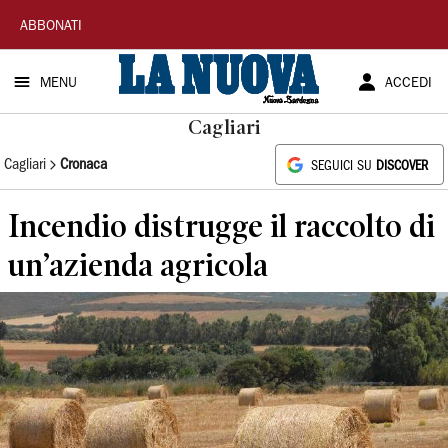
La
ABBONATI
Nuova
MENU
ACCEDI
Sardegna
Cagliari
Cagliari
Cronaca
SEGUICI SU
DISCOVER
Incendio distrugge il raccolto di
un’azienda agricola