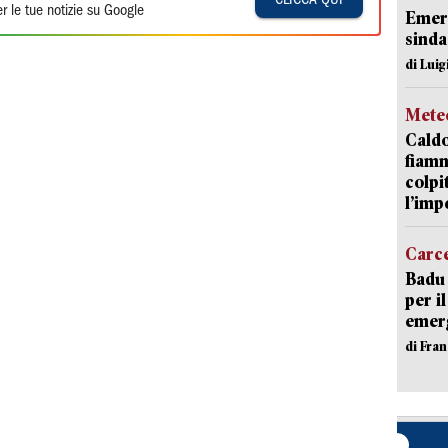
r le tue notizie su Google
Emerg
sinda
di Luig
Mete
Caldo
fiamm
colpi
l’imp
Carc
Badu 
per i
emerg
di Fran