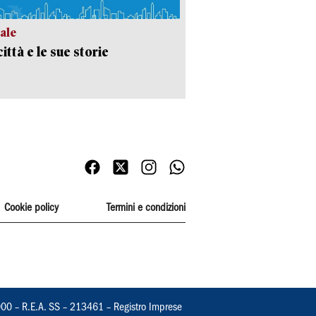
ale
ittà e le sue storie
Cookie policy
Termini e condizioni
000 – R.E.A. SS – 213461 – Registro Imprese