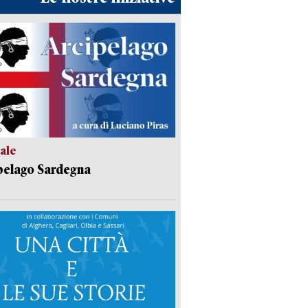
ale
pelago Sardegna