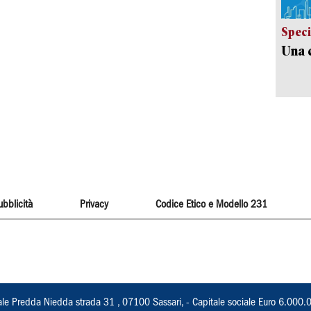
Speci
Una c
ubblicità
Privacy
Codice Etico e Modello 231
ale Predda Niedda strada 31 , 07100 Sassari, - Capitale sociale Euro 6.000.