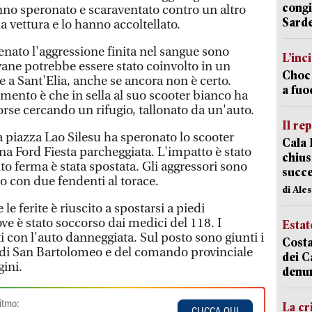
congi
anno speronato e scaraventato contro un altro
Sarde
a vettura e lo hanno accoltellato.
enato l'aggressione finita nel sangue sono
L’inc
vane potrebbe essere stato coinvolto in un
Choc 
e a Sant'Elia, anche se ancora non è certo.
a fuo
mento è che in sella al suo scooter bianco ha
orse cercando un rifugio, tallonato da un'auto.
Il re
 a piazza Lao Silesu ha speronato lo scooter
Cala 
a Ford Fiesta parcheggiata. L'impatto è stato
chius
to ferma è stata spostata. Gli aggressori sono
succ
to con due fendenti al torace.
di Ale
e ferite è riuscito a spostarsi a piedi
e è stato soccorso dai medici del 118. I
Estat
i con l'auto danneggiata. Sul posto sono giunti i
Costa
e di San Bartolomeo e del comando provinciale
dei C
gini.
denu
itmo:
La cr
CLICCA QUI