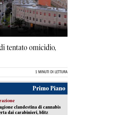
i tentato omicidio,
1 MINUTI DI LETTURA
Primo Piano
razione
agione clandestina di cannabis
rta dai carabinieri, blitz