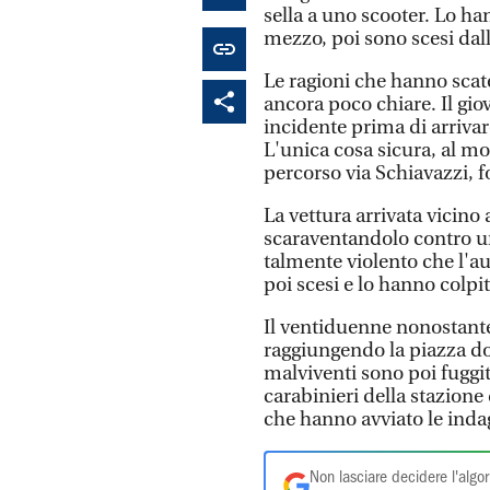
sella a uno scooter. Lo h
mezzo, poi sono scesi dall
Le ragioni che hanno scat
ancora poco chiare. Il gio
incidente prima di arrivar
L'unica cosa sicura, al mo
percorso via Schiavazzi, f
La vettura arrivata vicino
scaraventandolo contro un
talmente violento che l'au
poi scesi e lo hanno colpi
Il ventiduenne nonostante l
raggiungendo la piazza dov
malviventi sono poi fuggit
carabinieri della stazion
che hanno avviato le inda
Non lasciare decidere l'algor