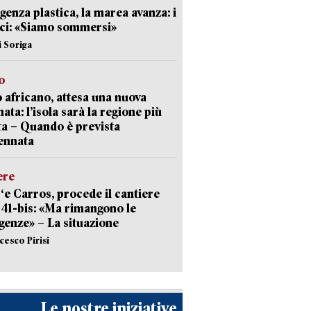
enza plastica, la marea avanza: i
ci: «Siamo sommersi»
i Soriga
o
 africano, attesa una nuova
ata: l’isola sarà la regione più
ta – Quando è prevista
ennata
ere
‘e Carros, procede il cantiere
l 41-bis: «Ma rimangono le
enze» – La situazione
cesco Pirisi
Le nostre iniziative