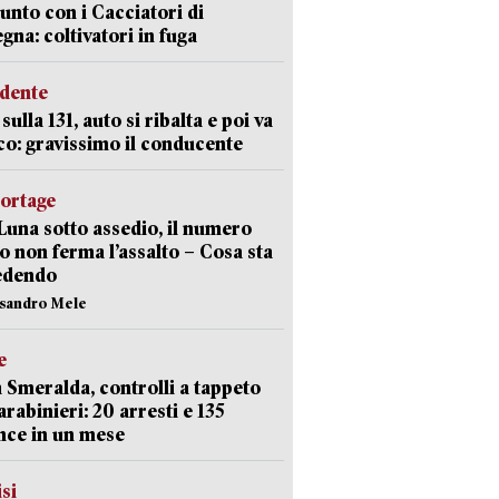
unto con i Cacciatori di
gna: coltivatori in fuga
idente
sulla 131, auto si ribalta e poi va
co: gravissimo il conducente
portage
Luna sotto assedio, il numero
o non ferma l’assalto – Cosa sta
edendo
ssandro Mele
e
 Smeralda, controlli a tappeto
arabinieri: 20 arresti e 135
nce in un mese
isi