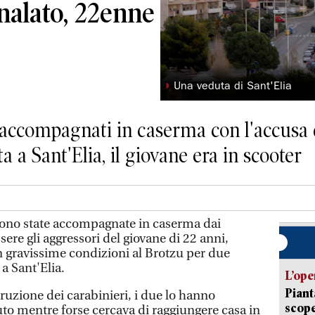
nalato, 22enne
◗
Una veduta di Sant'Elia
 accompagnati in caserma con l'accusa d
a a Sant'Elia, il giovane era in scooter
ono state accompagnate in caserma dai
sere gli aggressori del giovane di 22 anni,
in gravissime condizioni al Brotzu per due
 a Sant'Elia.
L’ope
Piant
uzione dei carabinieri, i due lo hanno
scope
uto mentre forse cercava di raggiungere casa in