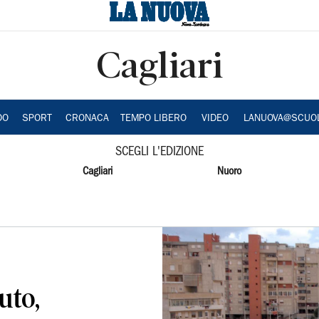
Cagliari
DO
SPORT
CRONACA
TEMPO LIBERO
VIDEO
LANUOVA@SCUO
SCEGLI L'EDIZIONE
Cagliari
Nuoro
uto,