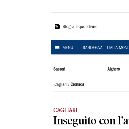
La
Nuova
Sardegna
Sfoglia il quotidiano
MENU
SARDEGNA
ITALIA MON
Sassari
Alghero
Cagliari
Cronaca
CAGLIARI
Inseguito con l'a