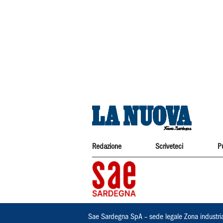
Redazione
Scriveteci
P
Sae Sardegna SpA – sede legale Zona industri