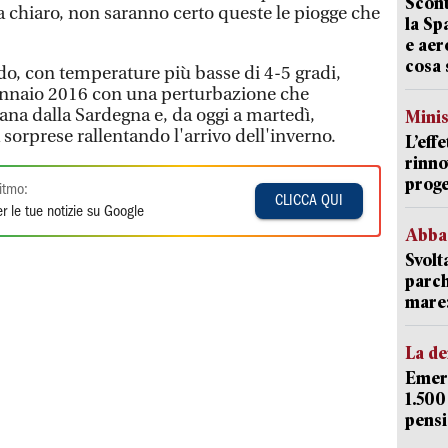
Scont
a chiaro, non saranno certo queste le piogge che
la Sp
e aer
cosa 
do, con temperature più basse di 4-5 gradi,
gennaio 2016 con una perturbazione che
ana dalla Sardegna e, da oggi a martedì,
Mini
sorprese rallentando l'arrivo dell'inverno.
L’eff
rinno
proge
itmo:
CLICCA QUI
r le tue notizie su Google
Abba
Svolt
parch
mare: 
La d
Emerg
1.500
pensi