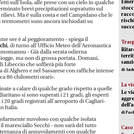
Emerg
etti sull'Isola, alle prese con un cielo in qualche
stocc
rminato brevi precipitazioni sopratutto sul
racco
 rilievi. Ma è sulla costa e nel Campidano che le
risch
i termometri sono ancora inchiodati su
succ
me ore è al peggioramento - spiega il
Trasp
chi
, di turno all'Ufficio Meteo dell'Aeronautica
Ritar
cimomannu - Già dalla serata odierna
terri
piogge, ma non di grossa portata. Domani,
sanzi
i Libeccio che soffierà più forte
di And
ta di Alghero e nel Sassarese con raffiche intense
rca 80 chilometri orari».
La vi
nate a calare di qualche grado rispetto a quelle
Le vi
liaritano si sono superati i 21 gradi, gli esperti
aggre
 20 gradi registrati all'aeroporto di Cagliari-
dell’
n Italia.
di Pao
egolarmente nuvoloso con qualche isolata
il maresciallo Secchi - non sarà del tutto
Caso
lternanza di annuvolamenti con qualche