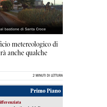
 dal bastione di Santa Croce
ficio metereologico di
rà anche qualche
2 MINUTI DI LETTURA
Primo Piano
ifferenziata