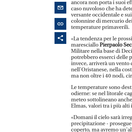
ancora non porta i suoi eff
caso nuvoloso che ha dete
versante occidentale e sui
colonnine di mercurio de
temperature primaverili.
«La tendenza per le prossi
maresciallo
Pierpaolo Sec
Militare nella base di De
potrebbero esserci delle 
invece, arriverà un vento d
nell'Oristanese, nella cos
ma non oltre i 40 nodi, ci
Le temperature sono desti
odierne: se nel litorale cag
meteo sottolineano anche i
Elmas, valori tra i più alti i
«Domani il cielo sarà irr
precipitazione - prosegue 
coperto, ma avremo un'a