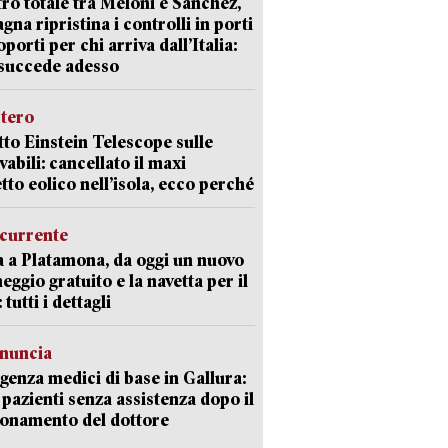
ro totale tra Meloni e Sanchez,
agna ripristina i controlli in porti
oporti per chi arriva dall’Italia:
succede adesso
stero
etto Einstein Telescope sulle
vabili: cancellato il maxi
tto eolico nell’isola, ecco perché
currente
a a Platamona, da oggi un nuovo
eggio gratuito e la navetta per il
tutti i dettagli
enuncia
enza medici di base in Gallura:
 pazienti senza assistenza dopo il
onamento del dottore