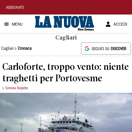
La
ABBONATI
Nuova
MENU
ACCEDI
Sardegna
Cagliari
Cagliari
Cronaca
SEGUICI SU
DISCOVER
Carloforte, troppo vento: niente
traghetti per Portovesme
Simone Repetto