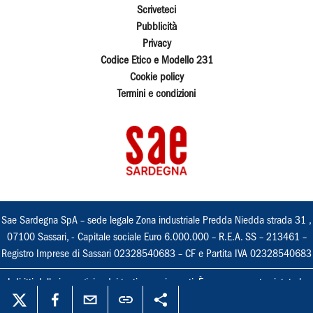
Scriveteci
Pubblicità
Privacy
Codice Etico e Modello 231
Cookie policy
Termini e condizioni
Sae Sardegna SpA – sede legale Zona industriale Predda Niedda strada 31 ,
07100 Sassari, - Capitale sociale Euro 6.000.000 – R.E.A. SS – 213461 –
Registro Imprese di Sassari 02328540683 – CF e Partita IVA 02328540683
I diritti delle immagini e dei testi sono riservati. È espressamente vietata la
loro riproduzione con qualsiasi mezzo e l'adattamento totale o parziale.