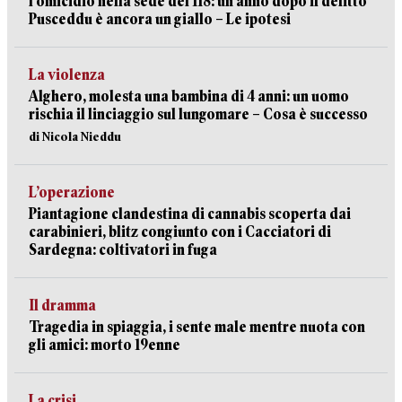
l’omicidio nella sede del 118: un anno dopo il delitto
Pusceddu è ancora un giallo – Le ipotesi
La violenza
Alghero, molesta una bambina di 4 anni: un uomo
rischia il linciaggio sul lungomare – Cosa è successo
di Nicola Nieddu
L’operazione
Piantagione clandestina di cannabis scoperta dai
carabinieri, blitz congiunto con i Cacciatori di
Sardegna: coltivatori in fuga
Il dramma
Tragedia in spiaggia, i sente male mentre nuota con
gli amici: morto 19enne
La crisi