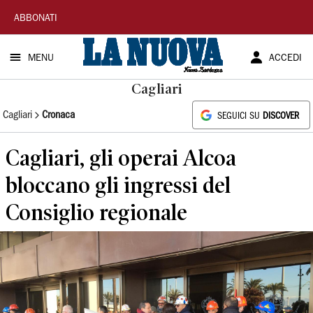
La
ABBONATI
Nuova
MENU
ACCEDI
Sardegna
Cagliari
Cagliari
Cronaca
SEGUICI SU
DISCOVER
Cagliari, gli operai Alcoa
bloccano gli ingressi del
Consiglio regionale