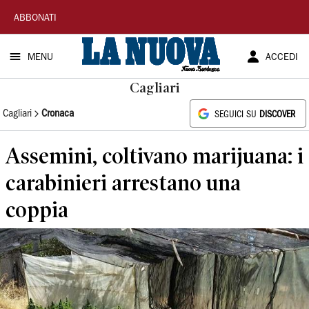
La
ABBONATI
Nuova
MENU
ACCEDI
Sardegna
Cagliari
Cagliari
Cronaca
SEGUICI SU
DISCOVER
Assemini, coltivano marijuana: i
carabinieri arrestano una
coppia