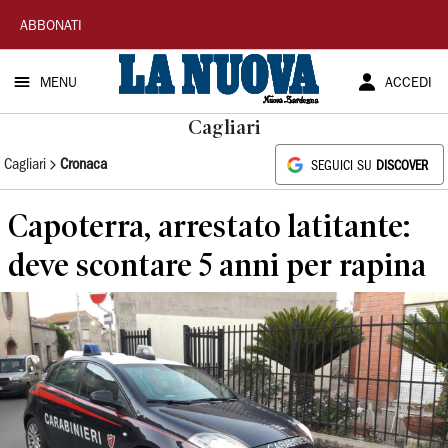
La
ABBONATI
Nuova
MENU
ACCEDI
Sardegna
Cagliari
Cagliari
Cronaca
SEGUICI SU
DISCOVER
Capoterra, arrestato latitante:
deve scontare 5 anni per rapina