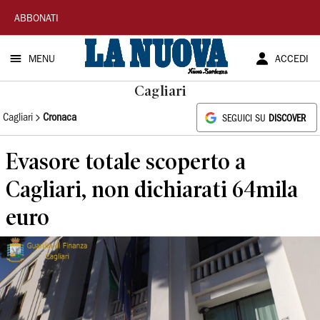
La
ABBONATI
Nuova
MENU
ACCEDI
Sardegna
Cagliari
Cagliari
Cronaca
SEGUICI SU
DISCOVER
Evasore totale scoperto a
Cagliari, non dichiarati 64mila
euro