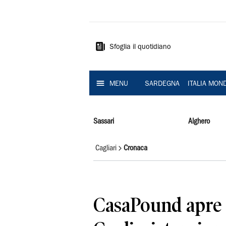
La
Nuova
Sardegna
Sfoglia il quotidiano
MENU
SARDEGNA
ITALIA MON
Sassari
Alghero
Cagliari
Cronaca
CasaPound apre 