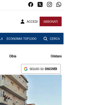
ACCEDI
ABBONATI
LA
ECONOMIA TOP1000
CERCA
Olbia
Oristano
SEGUICI SU
DISCOVER