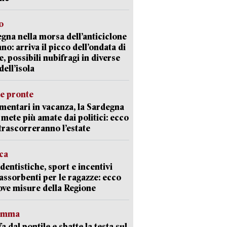
o
gna nella morsa dell’anticiclone
ano: arriva il picco dell’ondata di
e, possibili nubifragi in diverse
dell’isola
ie pronte
mentari in vacanza, la Sardegna
e mete più amate dai politici: ecco
trascorreranno l’estate
ica
dentistiche, sport e incentivi
 assorbenti per le ragazze: ecco
ove misure della Regione
ramma
fa dal pontile e sbatte la testa sul