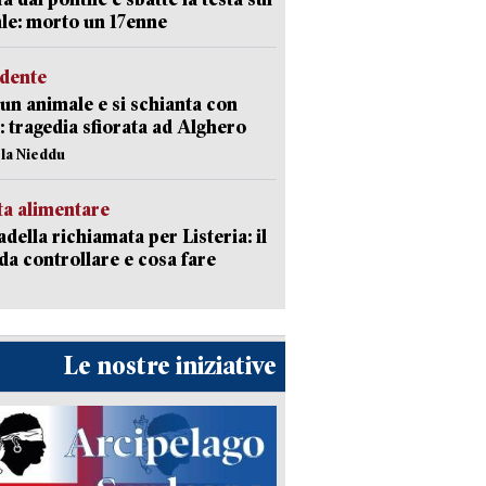
le: morto un 17enne
idente
 un animale e si schianta con
o: tragedia sfiorata ad Alghero
ola Nieddu
ta alimentare
della richiamata per Listeria: il
 da controllare e cosa fare
Le nostre iniziative