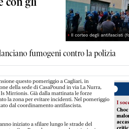
e con gli
◗
Il corteo degli antifascisti 
 lanciano fumogeni contro la polizia
sione questo pomeriggio a Cagliari, in
one della sede di CasaPound in via La Nurra,
 Is Mirrionis. Già dalla mattinata le forze
to la zona per evitare incidenti. Nel pomeriggio
I soc
zzato dal coordinamento antifascista.
Choc 
malor
accas
no iniziato a sfilare lungo le strade del
criti