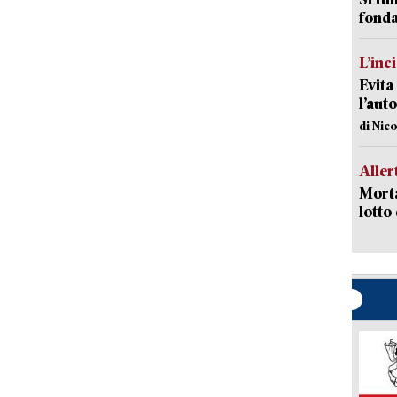
fonda
L’inc
Evita
l’aut
di Nic
Aller
Morta
lotto