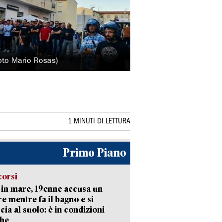
(foto Mario Rosas)
1 MINUTI DI LETTURA
Primo Piano
corsi
in mare, 19enne accusa un
e mentre fa il bagno e si
cia al suolo: è in condizioni
che