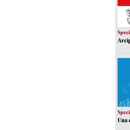
Speci
Arci
Speci
Una c