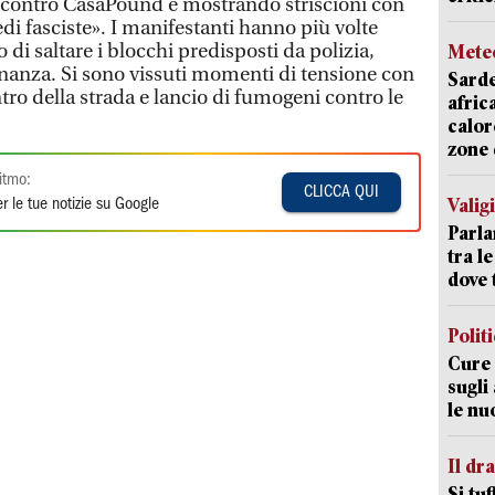
n contro CasaPound e mostrando striscioni con
di fasciste». I manifestanti hanno più volte
di saltare i blocchi predisposti da polizia,
Mete
finanza. Si sono vissuti momenti di tensione con
Sarde
ntro della strada e lancio di fumogeni contro le
afric
calor
zone 
itmo:
CLICCA QUI
Valig
r le tue notizie su Google
Parla
tra l
dove 
Polit
Cure 
sugli
le nu
Il d
Si tuf