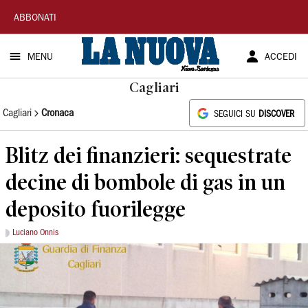
La
ABBONATI
Nuova
MENU
ACCEDI
Sardegna
Cagliari
Cagliari
Cronaca
SEGUICI SU
DISCOVER
Blitz dei finanzieri: sequestrate
decine di bombole di gas in un
deposito fuorilegge
Luciano Onnis