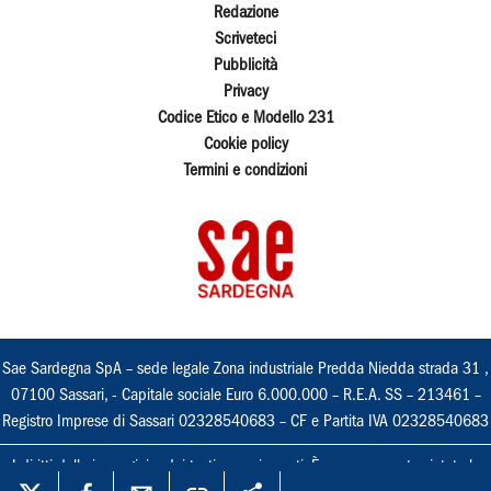
Redazione
Scriveteci
Pubblicità
Privacy
Codice Etico e Modello 231
Cookie policy
Termini e condizioni
Sae Sardegna SpA – sede legale Zona industriale Predda Niedda strada 31 ,
07100 Sassari, - Capitale sociale Euro 6.000.000 – R.E.A. SS – 213461 –
Registro Imprese di Sassari 02328540683 – CF e Partita IVA 02328540683
I diritti delle immagini e dei testi sono riservati. È espressamente vietata la