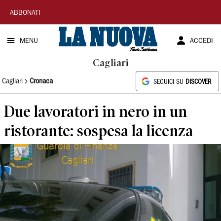
La
ABBONATI
Nuova
MENU
ACCEDI
Sardegna
Cagliari
Cagliari
Cronaca
SEGUICI SU
DISCOVER
Due lavoratori in nero in un
ristorante: sospesa la licenza