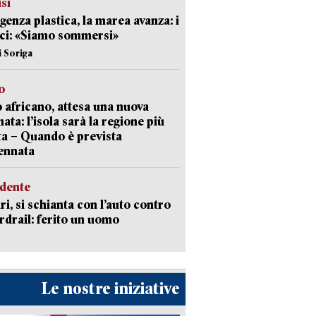
isi
enza plastica, la marea avanza: i
ci: «Siamo sommersi»
i Soriga
o
 africano, attesa una nuova
ata: l’isola sarà la regione più
ta – Quando è prevista
ennata
idente
ri, si schianta con l’auto contro
ardrail: ferito un uomo
Le nostre iniziative