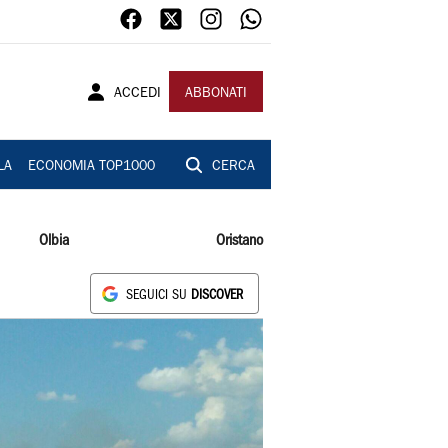
ACCEDI
ABBONATI
LA
ECONOMIA TOP1000
CERCA
Olbia
Oristano
SEGUICI SU
DISCOVER