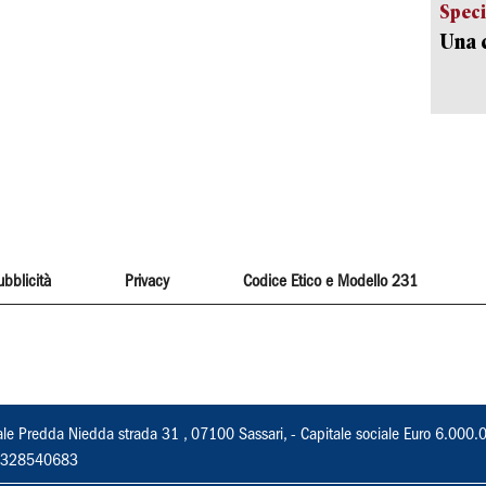
Speci
Una c
ubblicità
Privacy
Codice Etico e Modello 231
ale Predda Niedda strada 31 , 07100 Sassari, - Capitale sociale Euro 6.000.
 02328540683