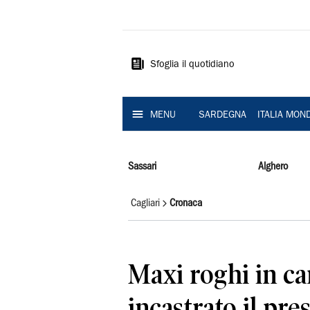
La
Nuova
Sardegna
Sfoglia il quotidiano
MENU
SARDEGNA
ITALIA MON
Sassari
Alghero
Cagliari
Cronaca
Maxi roghi in c
incastrato il pre