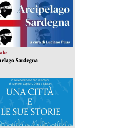
ale
pelago Sardegna