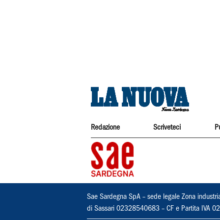
Redazione
Scriveteci
P
Sae Sardegna SpA – sede legale Zona industri
di Sassari 02328540683 – CF e Partita IVA