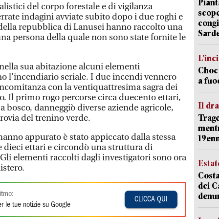
Piant
alistici del corpo forestale e di vigilanza
scope
rrate indagini avviate subito dopo i due roghi e
congi
della repubblica di Lanusei hanno raccolto una
Sarde
 una persona della quale non sono state fornite le
L’inc
nella sua abitazione alcuni elementi
Choc 
no l’incendiario seriale. I due incendi vennero
a fuo
concomitanza con la ventiquattresima sagra dei
to. Il primo rogo percorse circa duecento ettari,
Il d
 a bosco, danneggiò diverse aziende agricole,
rrovia del trenino verde.
Trage
mentr
i hanno appurato è stato appiccato dalla stessa
19en
dieci ettari e circondò una struttura di
Gli elementi raccolti dagli investigatori sono ora
Estat
istero.
Costa
dei C
itmo:
denu
CLICCA QUI
r le tue notizie su Google