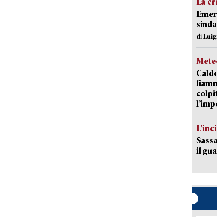
La cr
Emerg
sinda
di Luig
Mete
Caldo
fiamm
colpi
l’imp
L’inc
Sassa
il gu