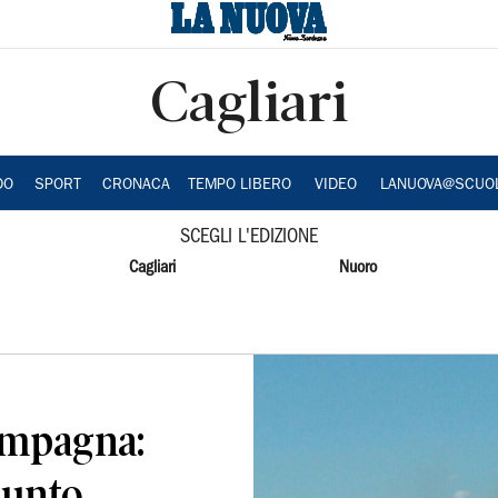
Cagliari
DO
SPORT
CRONACA
TEMPO LIBERO
VIDEO
LANUOVA@SCUO
SCEGLI L'EDIZIONE
Cagliari
Nuoro
ampagna:
sunto