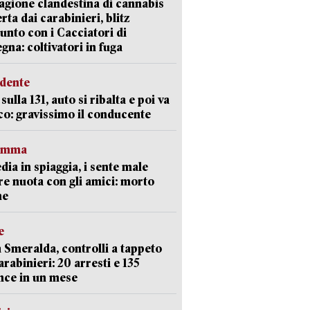
agione clandestina di cannabis
rta dai carabinieri, blitz
unto con i Cacciatori di
gna: coltivatori in fuga
idente
sulla 131, auto si ribalta e poi va
co: gravissimo il conducente
ramma
dia in spiaggia, i sente male
e nuota con gli amici: morto
ne
e
 Smeralda, controlli a tappeto
arabinieri: 20 arresti e 135
nce in un mese